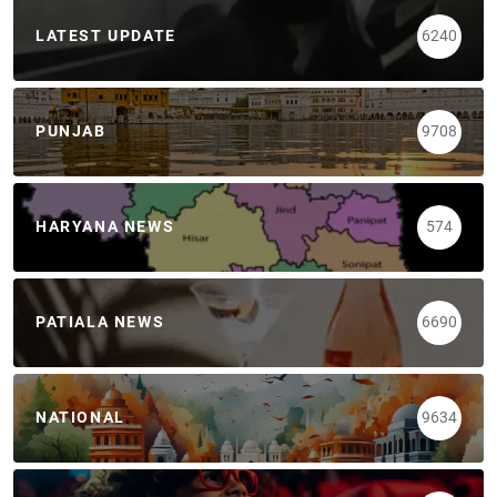
LATEST UPDATE
6240
PUNJAB
9708
HARYANA NEWS
574
PATIALA NEWS
6690
NATIONAL
9634