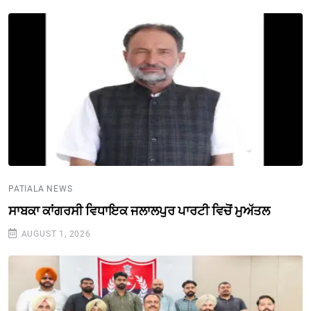
PATIALA NEWS
ਸਾਬਕਾ ਕਾਂਗਰਸੀ ਵਿਧਾਇਕ ਜਲਾਲਪੁਰ ਪਾਰਟੀ ਵਿਚੋਂ ਮੁਅੱਤਲ
AUGUST 1, 2026