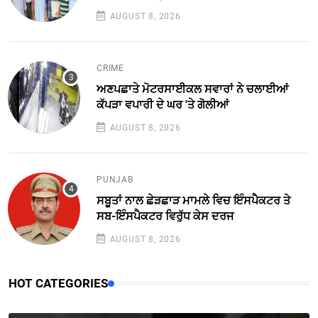
AUGUST 8, 2026
CRIME
ਅਣਪਛਾਤੇ ਮੋਟਰਸਾਈਕਲ ਸਵਾਰਾਂ ਨੇ ਚਲਾਈਆਂ
ਕੱਪੜਾ ਵਪਾਰੀ ਦੇ ਘਰ 'ਤੇ ਗੋਲੀਆਂ
AUGUST 8, 2026
PUNJAB
ਸਬੂਤਾਂ ਨਾਲ ਛੇੜਛਾੜ ਮਾਮਲੇ ਵਿਚ ਇੰਸਪੈਕਟਰ ਤੇ
ਸਬ-ਇੰਸਪੈਕਟਰ ਵਿਰੁੱਧ ਕੇਸ ਦਰਜ
AUGUST 8, 2026
HOT CATEGORIES