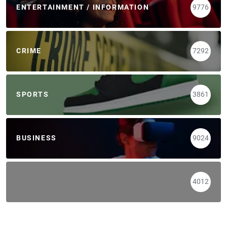
ENTERTAINMENT / INFORMATION
9776
CRIME
7292
SPORTS
3861
BUSINESS
9024
4012