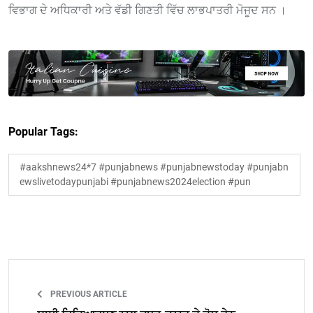
ਵਿਭਾਗ ਦੇ ਅਧਿਕਾਰੀ ਅਤੇ ਵੱਡੀ ਗਿਣਤੀ ਵਿੱਚ ਲਾਭਪਾਤਰੀ ਮੋਜੂਦ ਸਨ ।
Popular Tags:
#aakshnews24*7 #punjabnews #punjabnewstoday #punjabn
ewslivetodaypunjabi #punjabnews2024election #pun
PREVIOUS ARTICLE