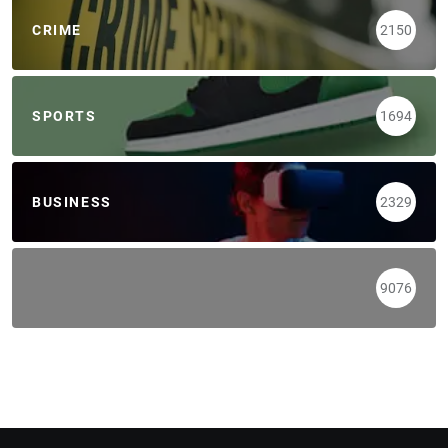
CRIME
2150
SPORTS
1694
BUSINESS
2329
9076