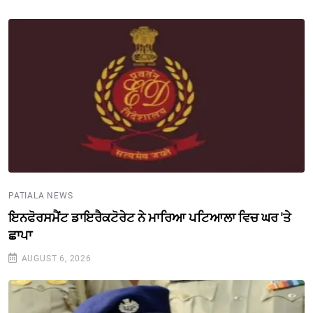
PATIALA NEWS
ਇਨਫੋਰਸਮੈਂਟ ਡਾਇਰੈਕਟੋਰੇਟ ਨੇ ਮਾਰਿਆ ਪਟਿਆਲਾ ਵਿਚ ਘਰ 'ਤੇ
ਛਾਪਾ
AUGUST 6, 2026