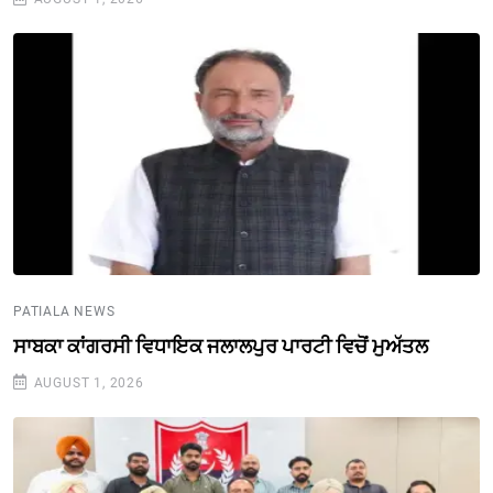
PATIALA NEWS
ਸਾਬਕਾ ਕਾਂਗਰਸੀ ਵਿਧਾਇਕ ਜਲਾਲਪੁਰ ਪਾਰਟੀ ਵਿਚੋਂ ਮੁਅੱਤਲ
AUGUST 1, 2026