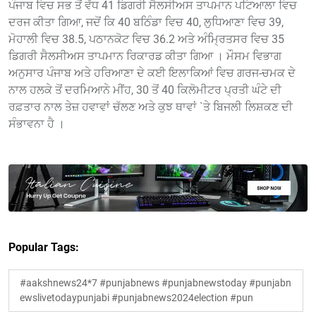
ਪੰਜਾਬ ਵਿਚ ਸਭ ਤੋਂ ਵੱਧ 41 ਡਿਗਰੀ ਸੈਲਸੀਅਸ ਤਾਪਮਾਨ ਪਟਿਆਲਾ ਵਿਚ
ਦਰਜ ਕੀਤਾ ਗਿਆ, ਜਦੋਂ ਕਿ 40 ਬਠਿੰਡਾ ਵਿਚ 40, ਲੁਧਿਆਣਾ ਵਿਚ 39,
ਮੋਹਾਲੀ ਵਿਚ 38.5, ਪਠਾਨਕੋਟ ਵਿਚ 36.2 ਅਤੇ ਅੰਮ੍ਰਿਤਸਰ ਵਿਚ 35
ਡਿਗਰੀ ਸੈਲਸੀਅਸ ਤਾਪਮਾਨ ਰਿਕਾਰਡ ਕੀਤਾ ਗਿਆ । ਮੌਸਮ ਵਿਭਾਗ
ਅਨੁਸਾਰ ਪੰਜਾਬ ਅਤੇ ਹਰਿਆਣਾ ਦੇ ਕਈ ਇਲਾਕਿਆਂ ਵਿਚ ਗਰਜ-ਚਮਕ ਦੇ
ਨਾਲ ਹਲਕੇ ਤੋਂ ਦਰਮਿਆਨੇ ਮੀਂਹ, 30 ਤੋਂ 40 ਕਿਲੋਮੀਟਰ ਪ੍ਰਤੀ ਘੰਟੇ ਦੀ
ਰਫ਼ਤਾਰ ਨਾਲ ਤੇਜ਼ ਹਵਾਵਾਂ ਚੱਲਣ ਅਤੇ ਕੁਝ ਥਾਵਾਂ `ਤੇ ਬਿਜਲੀ ਲਿਸ਼ਕਣ ਦੀ
ਸੰਭਾਵਨਾ ਹੈ ।
Popular Tags:
#aakshnews24*7 #punjabnews #punjabnewstoday #punjabn
ewslivetodaypunjabi #punjabnews2024election #pun