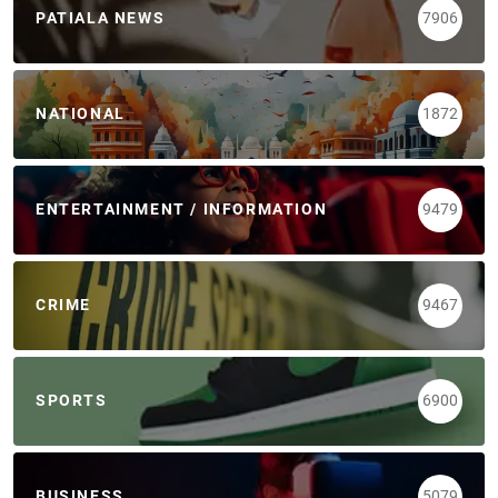
PATIALA NEWS
7906
NATIONAL
1872
ENTERTAINMENT / INFORMATION
9479
CRIME
9467
SPORTS
6900
BUSINESS
5079