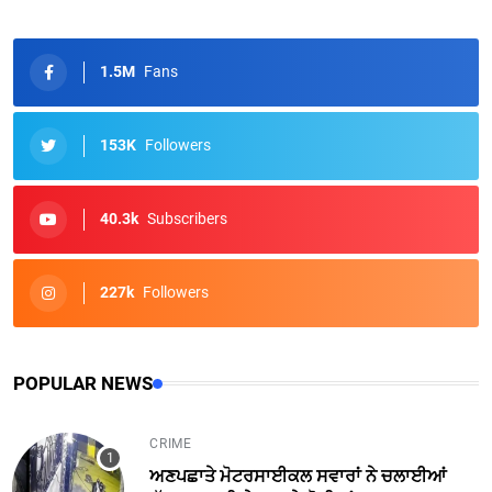
1.5M
Fans
153K
Followers
40.3k
Subscribers
227k
Followers
POPULAR NEWS
CRIME
ਅਣਪਛਾਤੇ ਮੋਟਰਸਾਈਕਲ ਸਵਾਰਾਂ ਨੇ ਚਲਾਈਆਂ