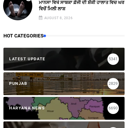
ਮਾਨਸਾ ਵਿਖੇ ਸਾਬਕਾ ਫ਼ੌਜੀ ਦੀ ਸ਼ੱਕੀ ਹਾਲਾਤ ਵਿਚ ਘਰ
ਵਿਚੋਂ ਮਿਲੀ ਲਾਸ਼
AUGUST 8, 2026
HOT CATEGORIES
LATEST UPDATE
5341
PUNJAB
2829
HARYANA NEWS
6690