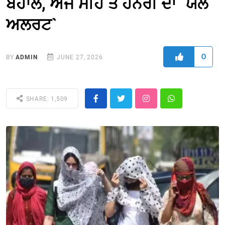
ਬੇਹਾਲ, ਅੱਜ ਮੀਂਹ ਤੇ ਹਨੇਰੀ ਦਾ `ਯੈਲੋ
ਅਲਰਟ`
0
BY
ADMIN
JUNE 27, 2026
SHARE: 1,509