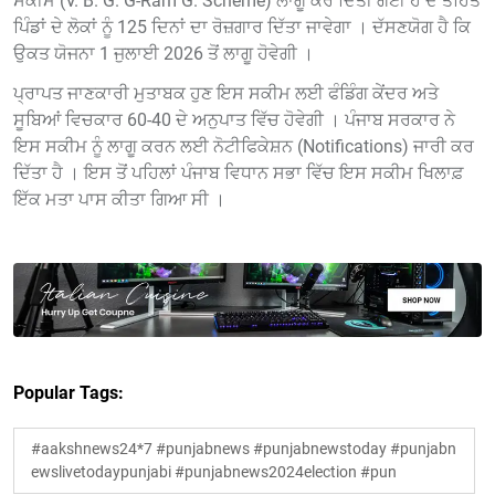
ਸਕੀਮ (V. B. G. G-Ram G. Scheme) ਲਾਗੂ ਕਰ ਦਿੱਤੀ ਗਈ ਹੈ ਦੇ ਤਹਿਤ
ਪਿੰਡਾਂ ਦੇ ਲੋਕਾਂ ਨੂੰ 125 ਦਿਨਾਂ ਦਾ ਰੋਜ਼ਗਾਰ ਦਿੱਤਾ ਜਾਵੇਗਾ । ਦੱਸਣਯੋਗ ਹੈ ਕਿ
ਉਕਤ ਯੋਜਨਾ 1 ਜੁਲਾਈ 2026 ਤੋਂ ਲਾਗੂ ਹੋਵੇਗੀ ।
ਪ੍ਰਾਪਤ ਜਾਣਕਾਰੀ ਮੁਤਾਬਕ ਹੁਣ ਇਸ ਸਕੀਮ ਲਈ ਫੰਡਿੰਗ ਕੇਂਦਰ ਅਤੇ
ਸੂਬਿਆਂ ਵਿਚਕਾਰ 60-40 ਦੇ ਅਨੁਪਾਤ ਵਿੱਚ ਹੋਵੇਗੀ । ਪੰਜਾਬ ਸਰਕਾਰ ਨੇ
ਇਸ ਸਕੀਮ ਨੂੰ ਲਾਗੂ ਕਰਨ ਲਈ ਨੋਟੀਫਿਕੇਸ਼ਨ (Notifications) ਜਾਰੀ ਕਰ
ਦਿੱਤਾ ਹੈ । ਇਸ ਤੋਂ ਪਹਿਲਾਂ ਪੰਜਾਬ ਵਿਧਾਨ ਸਭਾ ਵਿੱਚ ਇਸ ਸਕੀਮ ਖਿਲਾਫ਼
ਇੱਕ ਮਤਾ ਪਾਸ ਕੀਤਾ ਗਿਆ ਸੀ ।
Popular Tags:
#aakshnews24*7 #punjabnews #punjabnewstoday #punjabn
ewslivetodaypunjabi #punjabnews2024election #pun