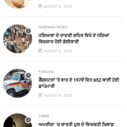
AUGUST 6, 2026
HARYANA NEWS
ਹਰਿਆਣਾ ਦੇ ਦਾਦਰੀ ਸ਼ਹਿਰ ਵਿਖੇ ਦੋ ਧੜਿਆਂ
ਵਿਚਕਾਰ ਹੋਈ ਗੋਲੀਬਾਰੀ
AUGUST 6, 2026
PUNJAB
ਗੈਂਗਸਟਰਾਂ 'ਤੇ ਵਾਰ ਦੇ 197ਵੇਂ ਦਿਨ 652 ਥਾਈਂ ਹੋਈ
ਛਾਪੇਮਾਰੀ
AUGUST 6, 2026
CRIME
ਅਮਰੀਕਾ `ਚ ਭਾਰਤੀ ਮੂਲ ਦੇ ਵਿਅਕਤੀ ਖਿ਼ਲਾਫ਼