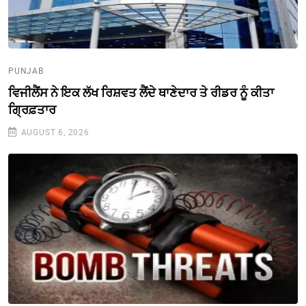
PUNJAB
ਵਿਜੀਲੈਂਸ ਨੇ ਇਕ ਲੱਖ ਰਿਸ਼ਵਤ ਲੈਂਦੇ ਥਾਣੇਦਾਰ ਤੇ ਰੀਡਰ ਨੂੰ ਕੀਤਾ
ਗ੍ਰਿਫ਼ਤਾਰ
AUGUST 6, 2026