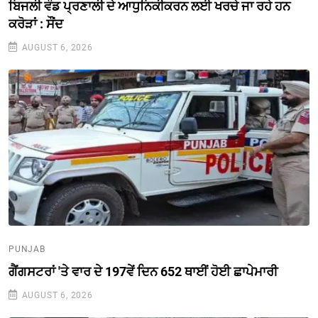
ਬਿਜਲੀ ਵੰਡ ਪ੍ਰਣਾਲੀ ਦੇ ਆਧੁਨਿਕੀਕਰਨ ਲਈ ਖਰਚੇ ਜਾ ਰਹੇ ਹਨ
ਕਰੋੜਾਂ : ਸੌਂਦ
AUGUST 6, 2026
PUNJAB
ਗੈਂਗਸਟਰਾਂ 'ਤੇ ਵਾਰ ਦੇ 197ਵੇਂ ਦਿਨ 652 ਥਾਈਂ ਹੋਈ ਛਾਪੇਮਾਰੀ
AUGUST 6, 2026