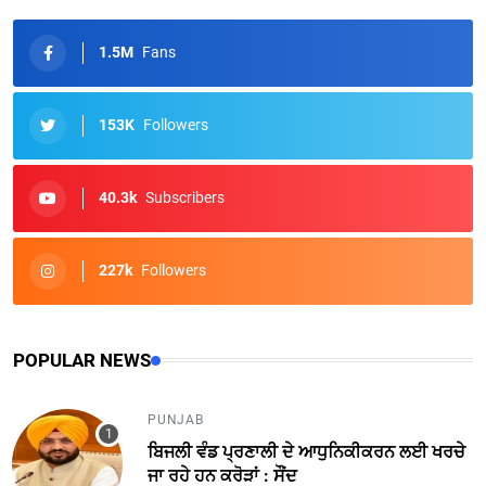
1.5M
Fans
153K
Followers
40.3k
Subscribers
227k
Followers
POPULAR NEWS
PUNJAB
ਬਿਜਲੀ ਵੰਡ ਪ੍ਰਣਾਲੀ ਦੇ ਆਧੁਨਿਕੀਕਰਨ ਲਈ ਖਰਚੇ
ਜਾ ਰਹੇ ਹਨ ਕਰੋੜਾਂ : ਸੌਂਦ