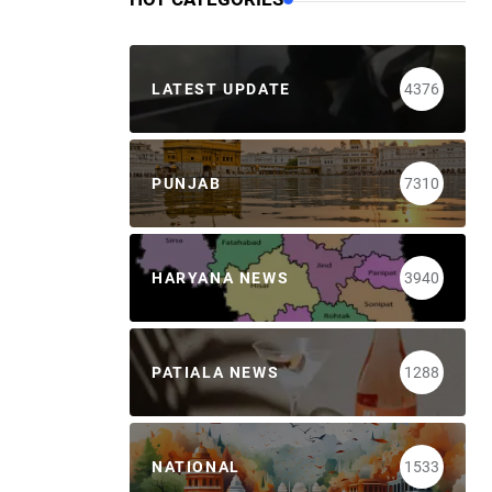
LATEST UPDATE
4376
PUNJAB
7310
HARYANA NEWS
3940
PATIALA NEWS
1288
NATIONAL
1533