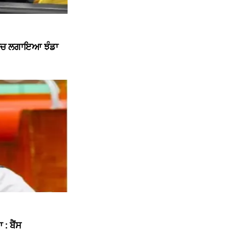
 ਵਿਚ ਲਗਾਇਆ ਝੰਡਾ
: ਬੈਂਸ