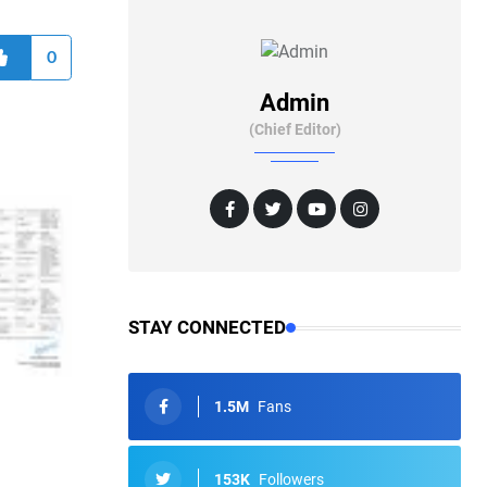
0
Admin
(Chief Editor)
STAY CONNECTED
1.5M
Fans
153K
Followers