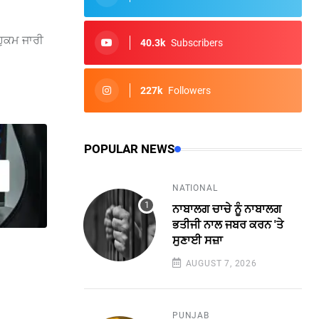
ਹੁਕਮ ਜਾਰੀ
40.3k
Subscribers
227k
Followers
POPULAR NEWS
NATIONAL
ਨਾਬਾਲਗ ਚਾਚੇ ਨੂੰ ਨਾਬਾਲਗ
ਭਤੀਜੀ ਨਾਲ ਜਬਰ ਕਰਨ 'ਤੇ
ਸੁਣਾਈ ਸਜ਼ਾ
AUGUST 7, 2026
PUNJAB