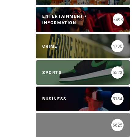
ENTERTAINMENT /
7493
INFORMATION
CRIME
4736
SPORTS
5523
BUSINESS
5134
6625