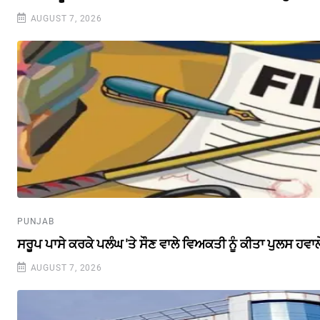
AUGUST 7, 2026
PUNJAB
ਸਰੂਪ ਪਾਸੇ ਕਰਕੇ ਪਲੰਘ 'ਤੇ ਸੌਣ ਵਾਲੇ ਵਿਅਕਤੀ ਨੂੰ ਕੀਤਾ ਪੁਲਸ ਹਵਾਲ
AUGUST 7, 2026