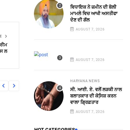
ਵਿਧਾਇਕ ਨੇ ਜ਼ਮੀਨ ਦੀ ਬੋਲੀ
ਮਾਮਲੇ ਵਿਚ ਆਖੀ ਅਸਤੀਫਾ
ਦੇਣ ਦੀ ਗੱਲ
AUGUST 7, 2026
LE
ਪਰੀਮ
ਪਸ ਲ
AUGUST 7, 2026
HARYANA NEWS
ਸੀ. ਆਈ. ਏ. ਵਲੋਂ ਲੜਕੀ ਨਾਲ
ਬਲਾਤਕਾਰ ਦੀ ਕੋਸਿ਼ਸ਼ ਕਰਨ
ਵਾਲਾ ਗ੍ਰਿਫ਼ਤਾਰ
AUGUST 7, 2026
HOT CATEGORIES