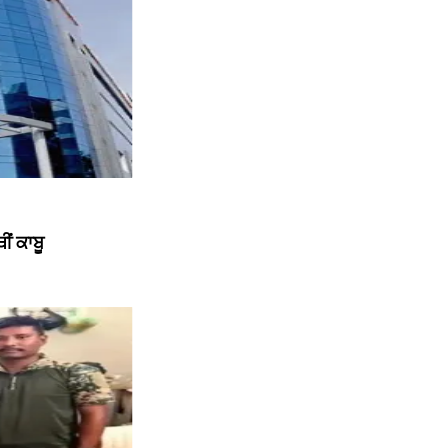
ੀਂ ਕਾਬੂ