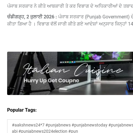
ਪੰਜਾਬ ਸਰਕਾਰ ਨੇ ਕੀਤੇ ਆਬਕਾਰੀ ਤੇ ਕਰ ਵਿਭਾਗ ਦੇ ਅਧਿਕਾਰੀਆਂ ਦੇ ਤਬਾਦ
ਚੰਡੀਗੜ੍ਹ, 2 ਜੁਲਾਈ 2026 :
ਪੰਜਾਬ ਸਰਕਾਰ (Punjab Government) ਦੇ
ਕੀਤਾ ਗਿਆ ਹੈ । ਵਿਭਾਗ ਵੱਲੋਂ ਜਾਰੀ ਕੀਤੇ ਗਏ ਆਦੇਸ਼ਾਂ ਅਨੁਸਾਰ ਜਿਨ੍ਹਾਂ
Popular Tags:
#aakshnews24*7 #punjabnews #punjabnewstoday #punjabnewsl
abi #punjabnews2024election #pun