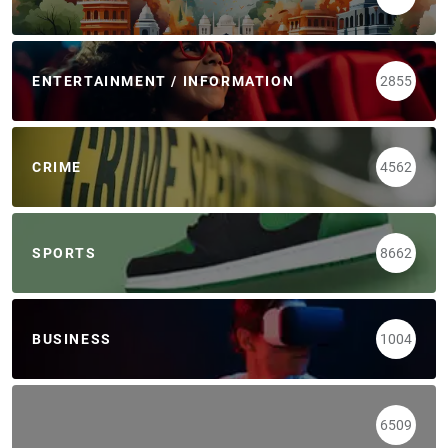
ENTERTAINMENT / INFORMATION
2855
CRIME
4562
SPORTS
8662
BUSINESS
1004
6509