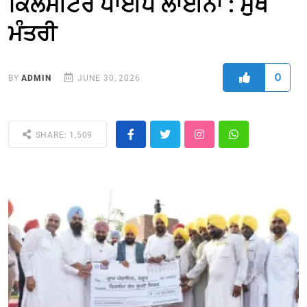
ਕਿਲੋਮੀਟਰ ਪਾਈਪ ਲਾਈਨਾਂ : ਮੁੱਖ
ਮੰਤਰੀ
0
BY
ADMIN
JUNE 30, 2026
SHARE: 1,509