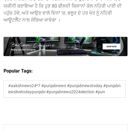
ਯਕੀਨੀ ਬਣਾਇਆ ਹੈ ਕਿ ਹੁਣ 80 ਫੀਸਦੀ ਕਿਸਾਨਾਂ ਕੋਲ ਨਹਿਰੀ ਪਾਣੀ ਦੀ
ਪਹੁੰਚ ਹੋਵੇ, ਅਤੇ ਆਉਣ ਵਾਲੇ ਦਿਨਾਂ ‘ਚ, ਭਲੂਰ ਦੇ ਹਰ ਖੇਤ ਨੂੰ ਨਹਿਰੀ
ਆਊਟਲੈੱਟ ਨਾਲ ਜੋੜਿਆ ਜਾਵੇਗਾ ।
Popular Tags:
#aakshnews24*7 #punjabnews #punjabnewstoday #punjabn
ewslivetodaypunjabi #punjabnews2024election #pun