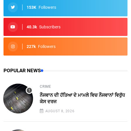
153K
Followers
40.3k
Subscribers
227k
Followers
POPULAR NEWS
CRIME
ਨੌਜਵਾਨ ਦੀ ਹੱਤਿਆ ਦੇ ਮਾਮਲੇ ਵਿਚ ਨੌਜਵਾਨਾਂ ਵਿਰੁੱਧ
ਕੇਸ ਦਰਜ
AUGUST 8, 2026