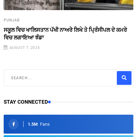
PUNJAB
ਸਕੂਲ ਵਿਚ ਖਾਲਿਸਤਾਨ ਪੱਖੀ ਨਾਅਰੇ ਲਿਖੇ ਤੇ ਪ੍ਰਿੰਸੀਪਲ ਦੇ ਕਮਰੇ
ਵਿਚ ਲਗਾਇਆ ਝੰਡਾ
AUGUST 7, 2026
STAY CONNECTED
1.5M
Fans