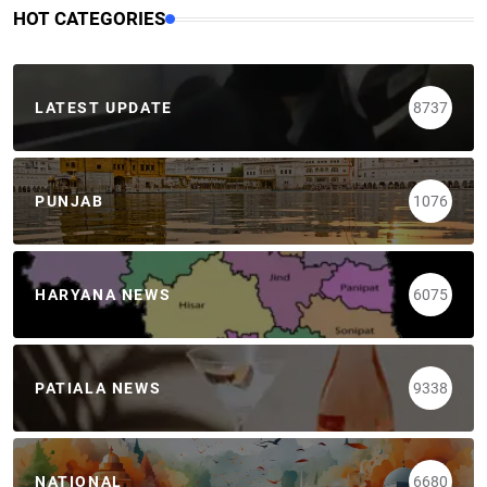
HOT CATEGORIES
LATEST UPDATE
8737
PUNJAB
1076
HARYANA NEWS
6075
PATIALA NEWS
9338
NATIONAL
6680