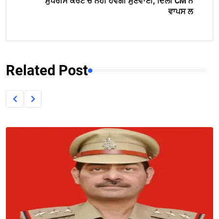
ਸੁਪਰੀਮ ਕੋਰਟ ਚ ਨਹੀਂ ਹੋਵੇਗੀ ਸੁਣਵਾਈ, ਦਿੱਲੀ CM ਨੇ
ਵਾਪਸ ਲ
Related Post