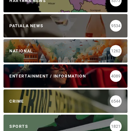
HARYANA NEWS
5373
PATIALA NEWS
9534
NATIONAL
1262
ENTERTAINMENT / INFORMATION
4089
CRIME
6544
SPORTS
1821