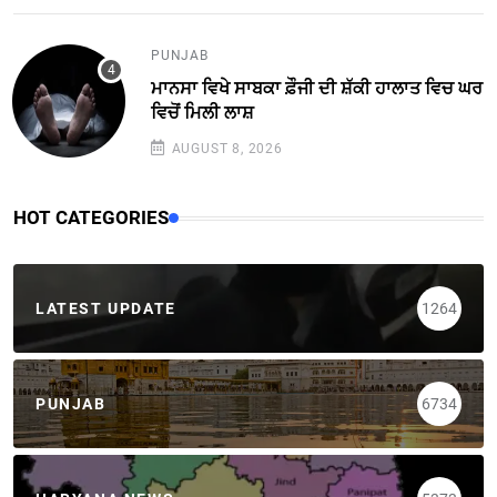
PUNJAB
ਮਾਨਸਾ ਵਿਖੇ ਸਾਬਕਾ ਫ਼ੌਜੀ ਦੀ ਸ਼ੱਕੀ ਹਾਲਾਤ ਵਿਚ ਘਰ
ਵਿਚੋਂ ਮਿਲੀ ਲਾਸ਼
AUGUST 8, 2026
HOT CATEGORIES
LATEST UPDATE
1264
PUNJAB
6734