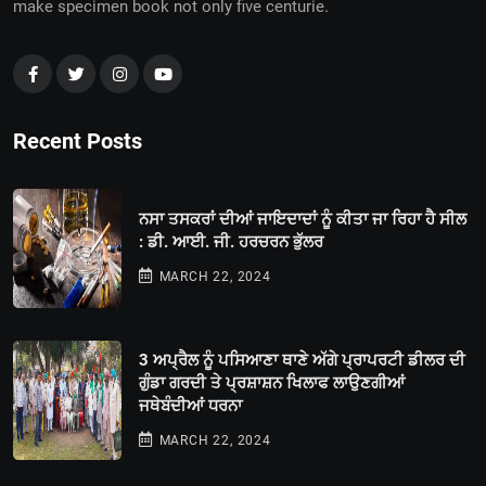
make specimen book not only five centurie.
Recent Posts
ਨਸਾ ਤਸਕਰਾਂ ਦੀਆਂ ਜਾਇਦਾਦਾਂ ਨੂੰ ਕੀਤਾ ਜਾ ਰਿਹਾ ਹੈ ਸੀਲ
: ਡੀ. ਆਈ. ਜੀ. ਹਰਚਰਨ ਭੁੱਲਰ
MARCH 22, 2024
3 ਅਪ੍ਰੈਲ ਨੂੰ ਪਸਿਆਣਾ ਥਾਣੇ ਅੱਗੇ ਪ੍ਰਾਪਰਟੀ ਡੀਲਰ ਦੀ
ਗੁੰਡਾ ਗਰਦੀ ਤੇ ਪ੍ਰਸ਼ਾਸ਼ਨ ਖਿਲਾਫ ਲਾਉਣਗੀਆਂ
ਜਥੇਬੰਦੀਆਂ ਧਰਨਾ
MARCH 22, 2024