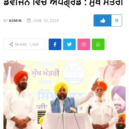
ਡਵੀਜਨ ਵਿਚ ਅਪਗ੍ਰੇਡ : ਮੁੱਖ ਮੰਤਰੀ
0
BY
ADMIN
JUNE 30, 2026
SHARE: 1,509