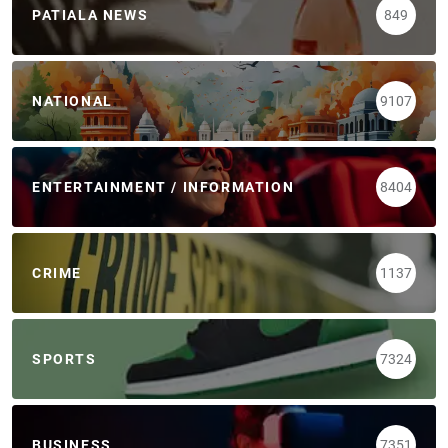
PATIALA NEWS
849
NATIONAL
9107
ENTERTAINMENT / INFORMATION
8404
CRIME
1137
SPORTS
7324
BUSINESS
7351