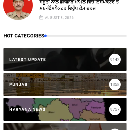
ਸਬੂਤਾਂ ਨਾਲ ਛੇੜਛਾੜ ਮਾਮਲੇ ਵਿਚ ਇੰਸਪੈਕਟਰ ਤੇ
ਸਬ-ਇੰਸਪੈਕਟਰ ਵਿਰੁੱਧ ਕੇਸ ਦਰਜ
AUGUST 8, 2026
HOT CATEGORIES
LATEST UPDATE
9142
PUNJAB
1358
HARYANA NEWS
9757