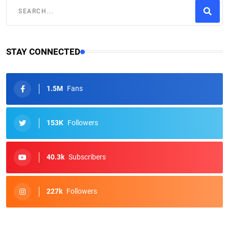
STAY CONNECTED
1.5M
Fans
153K
Followers
40.3k
Subscribers
227k
Followers