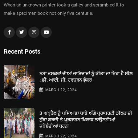
When an unknown printer took a galley and scrambled it to
make specimen book not only five centurie.
Recent Posts
ਨਸਾ ਤਸਕਰਾਂ ਦੀਆਂ ਜਾਇਦਾਦਾਂ ਨੂੰ ਕੀਤਾ ਜਾ ਰਿਹਾ ਹੈ ਸੀਲ
: ਡੀ. ਆਈ. ਜੀ. ਹਰਚਰਨ ਭੁੱਲਰ
MARCH 22, 2024
3 ਅਪ੍ਰੈਲ ਨੂੰ ਪਸਿਆਣਾ ਥਾਣੇ ਅੱਗੇ ਪ੍ਰਾਪਰਟੀ ਡੀਲਰ ਦੀ
ਗੁੰਡਾ ਗਰਦੀ ਤੇ ਪ੍ਰਸ਼ਾਸ਼ਨ ਖਿਲਾਫ ਲਾਉਣਗੀਆਂ
ਜਥੇਬੰਦੀਆਂ ਧਰਨਾ
MARCH 22, 2024