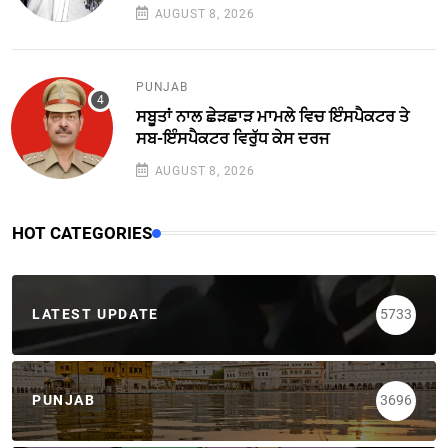
AUGUST 8, 2026
PUNJAB
ਸਬੂਤਾਂ ਨਾਲ ਛੇੜਛਾੜ ਮਾਮਲੇ ਵਿਚ ਇੰਸਪੈਕਟਰ ਤੇ
ਸਬ-ਇੰਸਪੈਕਟਰ ਵਿਰੁੱਧ ਕੇਸ ਦਰਜ
AUGUST 8, 2026
HOT CATEGORIES
LATEST UPDATE
5733
PUNJAB
3696