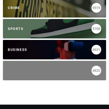
CRIME
9519
SPORTS
5708
BUSINESS
4631
4820