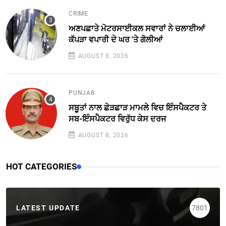
CRIME
ਅਣਪਛਾਤੇ ਮੋਟਰਸਾਈਕਲ ਸਵਾਰਾਂ ਨੇ ਚਲਾਈਆਂ
ਕੱਪੜਾ ਵਪਾਰੀ ਦੇ ਘਰ 'ਤੇ ਗੋਲੀਆਂ
AUGUST 8, 2026
PUNJAB
ਸਬੂਤਾਂ ਨਾਲ ਛੇੜਛਾੜ ਮਾਮਲੇ ਵਿਚ ਇੰਸਪੈਕਟਰ ਤੇ
ਸਬ-ਇੰਸਪੈਕਟਰ ਵਿਰੁੱਧ ਕੇਸ ਦਰਜ
AUGUST 8, 2026
HOT CATEGORIES
LATEST UPDATE
7801