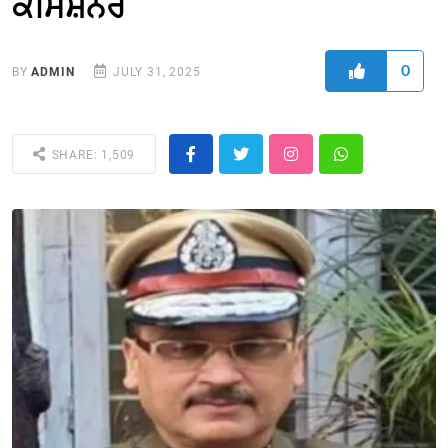
ਕਮਿਸ਼ਨਰ
0
BY
ADMIN
JULY 31, 2025
SHARE: 1,509