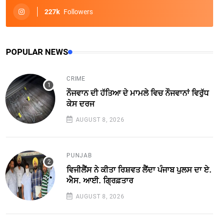
227k
Followers
POPULAR NEWS
CRIME
ਨੌਜਵਾਨ ਦੀ ਹੱਤਿਆ ਦੇ ਮਾਮਲੇ ਵਿਚ ਨੌਜਵਾਨਾਂ ਵਿਰੁੱਧ
ਕੇਸ ਦਰਜ
AUGUST 8, 2026
PUNJAB
ਵਿਜੀਲੈਂਸ ਨੇ ਕੀਤਾ ਰਿਸ਼ਵਤ ਲੈਂਦਾ ਪੰਜਾਬ ਪੁਲਸ ਦਾ ਏ.
ਐਸ. ਆਈ. ਗ੍ਰਿਫ਼ਤਾਰ
AUGUST 8, 2026