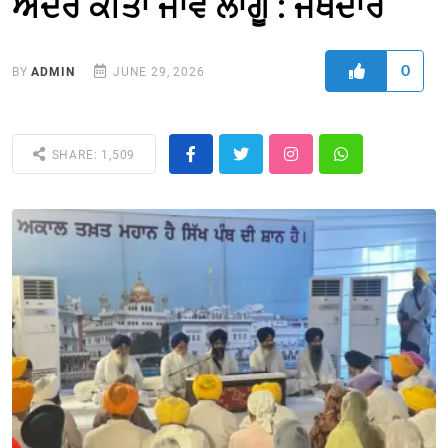
ਅੰਦਰ ਕੀਤਾ ਜਾਵੇ ਲਾਗੂ : ਜੱਥੇਦਾਰ
0
BY
ADMIN
JUNE 29, 2026
SHARE: 1,509