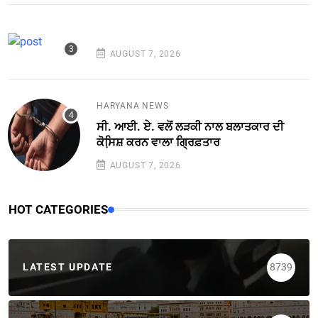
AUGUST 7, 2026
HARYANA NEWS
ਸੀ. ਆਈ. ਏ. ਵਲੋਂ ਲੜਕੀ ਨਾਲ ਬਲਾਤਕਾਰ ਦੀ
ਕੋਸਿ਼ਸ਼ ਕਰਨ ਵਾਲਾ ਗ੍ਰਿਫ਼ਤਾਰ
AUGUST 7, 2026
HOT CATEGORIES
LATEST UPDATE
8739