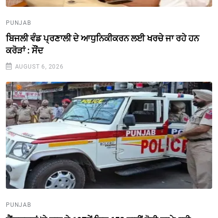
PUNJAB
ਬਿਜਲੀ ਵੰਡ ਪ੍ਰਣਾਲੀ ਦੇ ਆਧੁਨਿਕੀਕਰਨ ਲਈ ਖਰਚੇ ਜਾ ਰਹੇ ਹਨ
ਕਰੋੜਾਂ : ਸੌਂਦ
AUGUST 6, 2026
PUNJAB