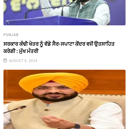
PUNJAB
ਸਰਕਾਰ ਕੰਢੀ ਖੇਤਰ ਨੂੰ ਵੱਡੇ ਸੈਰ-ਸਪਾਟਾ ਕੇਂਦਰ ਵਜੋਂ ਉਤਸਾਹਿਤ
ਕਰੇਗੀ : ਮੁੱਖ ਮੰਤਰੀ
AUGUST 6, 2026