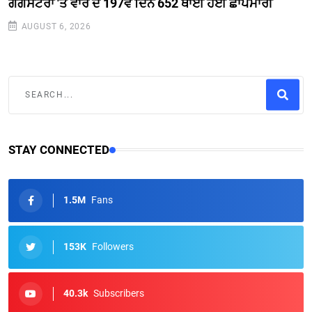
ਗੈਂਗਸਟਰਾਂ 'ਤੇ ਵਾਰ ਦੇ 197ਵੇਂ ਦਿਨ 652 ਥਾਈਂ ਹੋਈ ਛਾਪੇਮਾਰੀ
AUGUST 6, 2026
STAY CONNECTED
1.5M
Fans
153K
Followers
40.3k
Subscribers