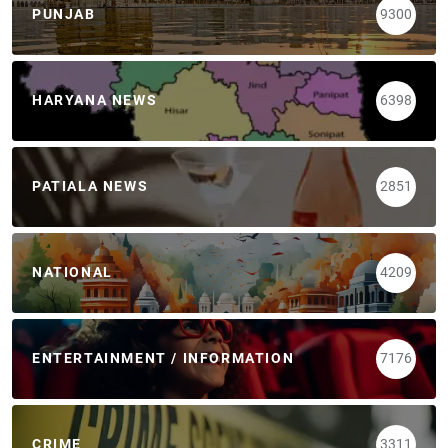
PUNJAB
9300
HARYANA NEWS
6398
PATIALA NEWS
2851
NATIONAL
4209
ENTERTAINMENT / INFORMATION
7176
CRIME
3311