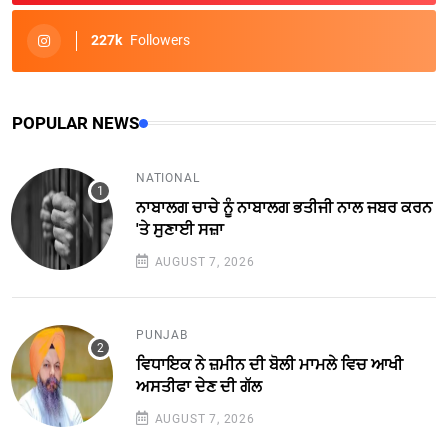
227k
Followers
POPULAR NEWS
NATIONAL
ਨਾਬਾਲਗ ਚਾਚੇ ਨੂੰ ਨਾਬਾਲਗ ਭਤੀਜੀ ਨਾਲ ਜਬਰ ਕਰਨ
'ਤੇ ਸੁਣਾਈ ਸਜ਼ਾ
AUGUST 7, 2026
PUNJAB
ਵਿਧਾਇਕ ਨੇ ਜ਼ਮੀਨ ਦੀ ਬੋਲੀ ਮਾਮਲੇ ਵਿਚ ਆਖੀ
ਅਸਤੀਫਾ ਦੇਣ ਦੀ ਗੱਲ
AUGUST 7, 2026