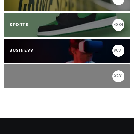
SPORTS
4884
BUSINESS
8031
9281