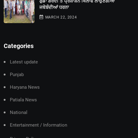
ਗੁੰਡਾ ਗਰਦੀ ਤੇ ਪ੍ਰਸ਼ਾਸ਼ਨ ਖਿਲਾਫ ਲਾਉਣਗੀਆਂ
ਜਥੇਬੰਦੀਆਂ ਧਰਨਾ
MARCH 22, 2024
Categories
Latest update
Punjab
Haryana News
Patiala News
National
Entertainment / Information