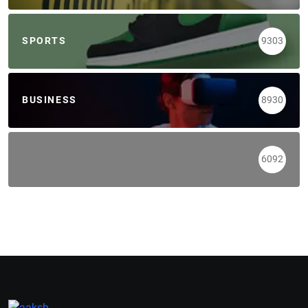
SPORTS
9303
BUSINESS
8930
6092