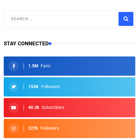
STAY CONNECTED
1.5M
Fans
153K
Followers
40.3k
Subscribers
227k
Followers