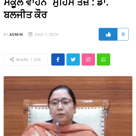
ਸਕੂਲ ਵਾਹਨ` ਮੁਹਿੰਮ ਤੇਜ਼ : ਡਾ.
ਬਲਜੀਤ ਕੌਰ
0
BY
ADMIN
JULY 7, 2026
SHARE: 1,509