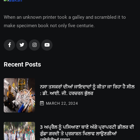
When an unknown printer took a galley and scrambled it to
make specimen book not only five centurie.
Recent Posts
ਨਸਾ ਤਸਕਰਾਂ ਦੀਆਂ ਜਾਇਦਾਦਾਂ ਨੂੰ ਕੀਤਾ ਜਾ ਰਿਹਾ ਹੈ ਸੀਲ
: ਡੀ. ਆਈ. ਜੀ. ਹਰਚਰਨ ਭੁੱਲਰ
MARCH 22, 2024
3 ਅਪ੍ਰੈਲ ਨੂੰ ਪਸਿਆਣਾ ਥਾਣੇ ਅੱਗੇ ਪ੍ਰਾਪਰਟੀ ਡੀਲਰ ਦੀ
ਗੁੰਡਾ ਗਰਦੀ ਤੇ ਪ੍ਰਸ਼ਾਸ਼ਨ ਖਿਲਾਫ ਲਾਉਣਗੀਆਂ