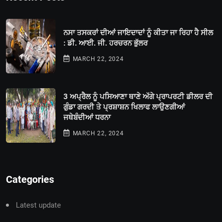
ਨਸਾ ਤਸਕਰਾਂ ਦੀਆਂ ਜਾਇਦਾਦਾਂ ਨੂੰ ਕੀਤਾ ਜਾ ਰਿਹਾ ਹੈ ਸੀਲ
: ਡੀ. ਆਈ. ਜੀ. ਹਰਚਰਨ ਭੁੱਲਰ
MARCH 22, 2024
3 ਅਪ੍ਰੈਲ ਨੂੰ ਪਸਿਆਣਾ ਥਾਣੇ ਅੱਗੇ ਪ੍ਰਾਪਰਟੀ ਡੀਲਰ ਦੀ
ਗੁੰਡਾ ਗਰਦੀ ਤੇ ਪ੍ਰਸ਼ਾਸ਼ਨ ਖਿਲਾਫ ਲਾਉਣਗੀਆਂ
ਜਥੇਬੰਦੀਆਂ ਧਰਨਾ
MARCH 22, 2024
Categories
Latest update