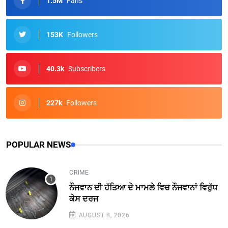
1.5M
Fans
153K
Followers
40.3k
Subscribers
227k
Followers
POPULAR NEWS
CRIME
ਨੌਜਵਾਨ ਦੀ ਹੱਤਿਆ ਦੇ ਮਾਮਲੇ ਵਿਚ ਨੌਜਵਾਨਾਂ ਵਿਰੁੱਧ
ਕੇਸ ਦਰਜ
AUGUST 8, 2026