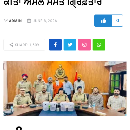
ਕੀਤਾ ਅਸਲੇ ਸਮੇਤ ਗ੍ਰਿਫ਼ਤਾਰ
0
BY
ADMIN
JUNE 8, 2026
SHARE: 1,509