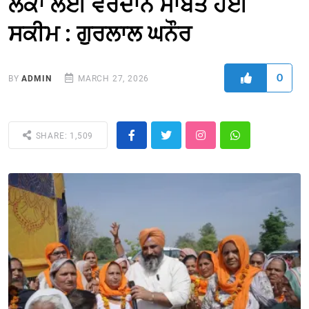
ਲੋਕਾਂ ਲਈ ਵਰਦਾਨ ਸਾਬਤ ਹੋਈ
ਸਕੀਮ : ਗੁਰਲਾਲ ਘਨੌਰ
0
BY
ADMIN
MARCH 27, 2026
SHARE: 1,509