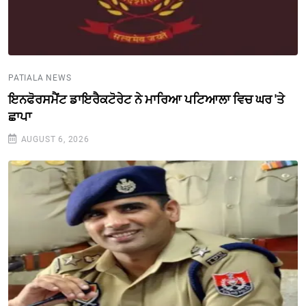
PATIALA NEWS
ਇਨਫੋਰਸਮੈਂਟ ਡਾਇਰੈਕਟੋਰੇਟ ਨੇ ਮਾਰਿਆ ਪਟਿਆਲਾ ਵਿਚ ਘਰ 'ਤੇ
ਛਾਪਾ
AUGUST 6, 2026