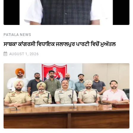
PATIALA NEWS
ਸਾਬਕਾ ਕਾਂਗਰਸੀ ਵਿਧਾਇਕ ਜਲਾਲਪੁਰ ਪਾਰਟੀ ਵਿਚੋਂ ਮੁਅੱਤਲ
AUGUST 1, 2026