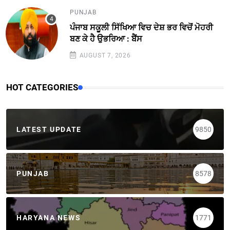
PUNJAB
ਪੰਜਾਬ ਸਕੂਲੀ ਸਿੱਖਿਆ ਵਿਚ ਦੇਸ਼ ਭਰ ਵਿਚੋਂ ਮੋਹਰੀ
ਬਣ ਕੇ ਹੈ ਉਭਰਿਆ : ਬੈਂਸ
AUGUST 7, 2026
HOT CATEGORIES
LATEST UPDATE
9850
PUNJAB
8578
HARYANA NEWS
1771