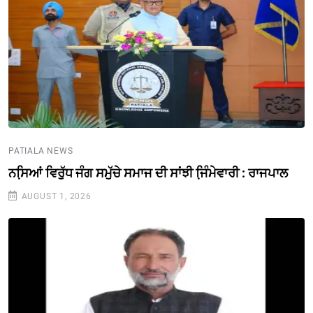
PATIALA NEWS
ਨਸਿ਼ਆਂ ਵਿਰੁੱਧ ਜੰਗ ਸਮੁੱਚੇ ਸਮਾਜ ਦੀ ਸਾਂਝੀ ਜਿ਼ੰਮੇਵਾਰੀ : ਰਾਜਪਾਲ
AUGUST 1, 2026