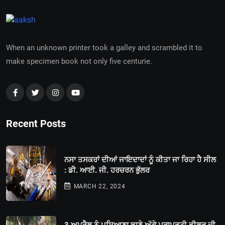
When an unknown printer took a galley and scrambled it to
make specimen book not only five centurie.
Recent Posts
ਨਸਾ ਤਸਕਰਾਂ ਦੀਆਂ ਜਾਇਦਾਦਾਂ ਨੂੰ ਕੀਤਾ ਜਾ ਰਿਹਾ ਹੈ ਸੀਲ
: ਡੀ. ਆਈ. ਜੀ. ਹਰਚਰਨ ਭੁੱਲਰ
MARCH 22, 2024
3 ਅਪ੍ਰੈਲ ਨੂੰ ਪਸਿਆਣਾ ਥਾਣੇ ਅੱਗੇ ਪ੍ਰਾਪਰਟੀ ਡੀਲਰ ਦੀ