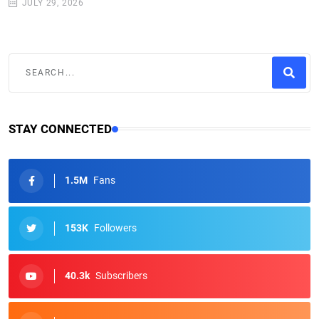
JULY 29, 2026
STAY CONNECTED
1.5M
Fans
153K
Followers
40.3k
Subscribers