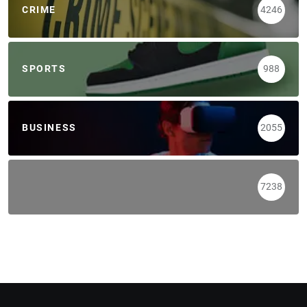
CRIME
4246
SPORTS
988
BUSINESS
2055
7238