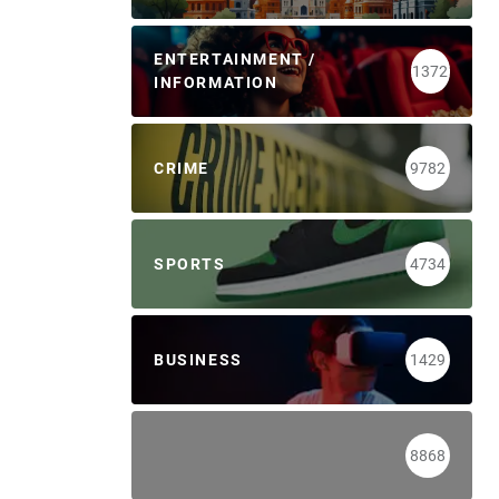
ENTERTAINMENT /
1372
INFORMATION
CRIME
9782
SPORTS
4734
BUSINESS
1429
8868