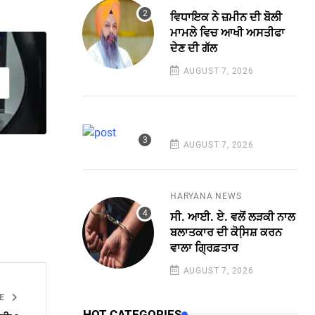
ਵਿਧਾਇਕ ਨੇ ਜ਼ਮੀਨ ਦੀ ਬੋਲੀ
ਮਾਮਲੇ ਵਿਚ ਆਖੀ ਅਸਤੀਫਾ
ਦੇਣ ਦੀ ਗੱਲ
AUGUST 7, 2026
AUGUST 7, 2026
HARYANA NEWS
ਸੀ. ਆਈ. ਏ. ਵਲੋਂ ਲੜਕੀ ਨਾਲ
ਬਲਾਤਕਾਰ ਦੀ ਕੋਸਿ਼ਸ਼ ਕਰਨ
ਵਾਲਾ ਗ੍ਰਿਫ਼ਤਾਰ
AUGUST 7, 2026
LE
HOT CATEGORIES