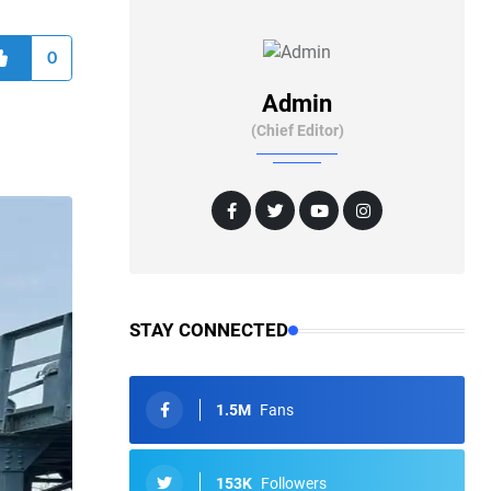
0
Admin
(Chief Editor)
STAY CONNECTED
1.5M
Fans
153K
Followers