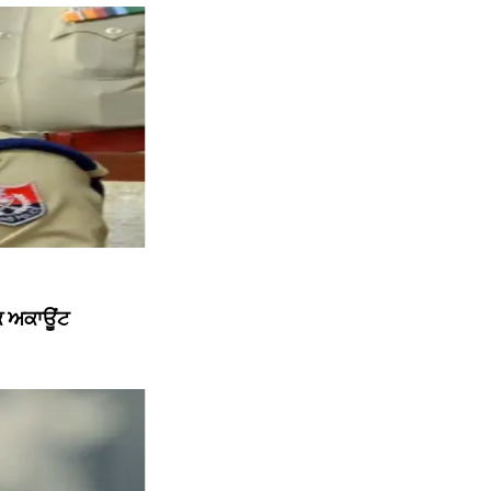
ੱਕ ਅਕਾਊਂਟ