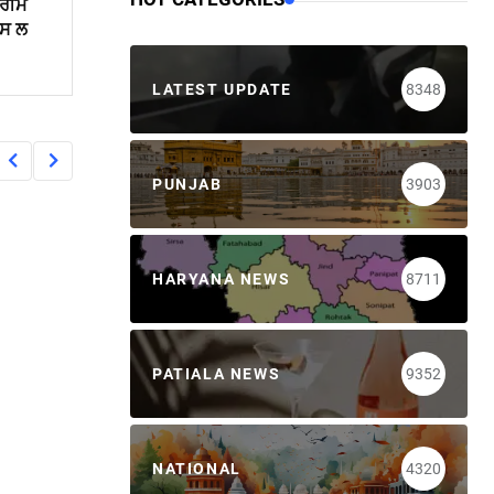
ਪਰੀਮ
ਪਸ ਲ
LATEST UPDATE
8348
PUNJAB
3903
HARYANA NEWS
8711
PATIALA NEWS
9352
NATIONAL
4320