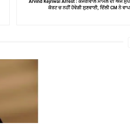
Arvind Kejriwal Arrest : ਕੇਜਰੀਵਾਲ ਮਾਮਲੇ ਦੀ ਅੱਜ ਸੁ
ਕੋਰਟ ਚ ਨਹੀਂ ਹੋਵੇਗੀ ਸੁਣਵਾਈ, ਦਿੱਲੀ CM ਨੇ ਵਾ