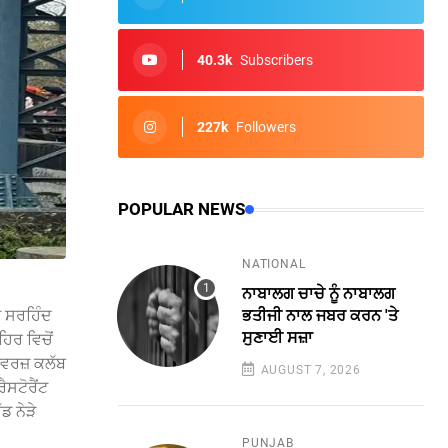
40.3k
Subscribers
227k
Followers
POPULAR NEWS
NATIONAL
ਨਾਬਾਲਗ ਚਾਚੇ ਨੂੰ ਨਾਬਾਲਗ
ਂਟ ਸਰਹਿੰਦ
ਭਤੀਜੀ ਨਾਲ ਜਬਰ ਕਰਨ 'ਤੇ
ਸੁਣਾਈ ਸਜ਼ਾ
ਹਿਰ ਵਿਚੋਂ
ਡਾਈਵਰਜ਼ ਕਲੱਬ
AUGUST 7, 2026
ੈਸਟੋਰੈਂਟ
ਡ ਨੇੜੇ
PUNJAB