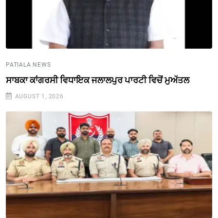
PATIALA NEWS
ਸਾਬਕਾ ਕਾਂਗਰਸੀ ਵਿਧਾਇਕ ਜਲਾਲਪੁਰ ਪਾਰਟੀ ਵਿਚੋਂ ਮੁਅੱਤਲ
AUGUST 1, 2026