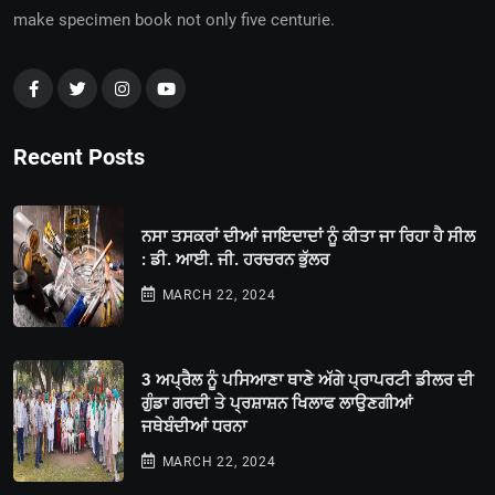
make specimen book not only five centurie.
Recent Posts
ਨਸਾ ਤਸਕਰਾਂ ਦੀਆਂ ਜਾਇਦਾਦਾਂ ਨੂੰ ਕੀਤਾ ਜਾ ਰਿਹਾ ਹੈ ਸੀਲ
: ਡੀ. ਆਈ. ਜੀ. ਹਰਚਰਨ ਭੁੱਲਰ
MARCH 22, 2024
3 ਅਪ੍ਰੈਲ ਨੂੰ ਪਸਿਆਣਾ ਥਾਣੇ ਅੱਗੇ ਪ੍ਰਾਪਰਟੀ ਡੀਲਰ ਦੀ
ਗੁੰਡਾ ਗਰਦੀ ਤੇ ਪ੍ਰਸ਼ਾਸ਼ਨ ਖਿਲਾਫ ਲਾਉਣਗੀਆਂ
ਜਥੇਬੰਦੀਆਂ ਧਰਨਾ
MARCH 22, 2024