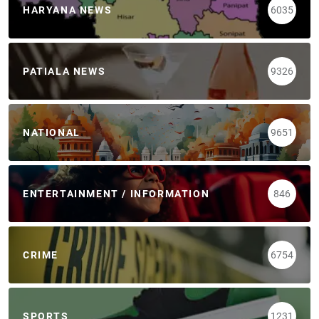
HARYANA NEWS
6035
PATIALA NEWS
9326
NATIONAL
9651
ENTERTAINMENT / INFORMATION
846
CRIME
6754
SPORTS
1231