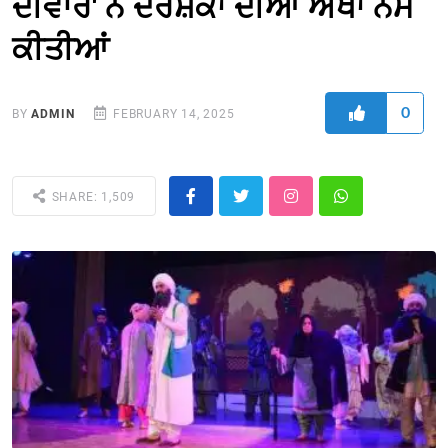
ਦੀਵਾਰ' ਨੇ ਦਰਸ਼ਕਾਂ ਦੀਆਂ ਅੱਖਾਂ ਨਮ
ਕੀਤੀਆਂ
0
BY
ADMIN
FEBRUARY 14, 2025
SHARE: 1,509