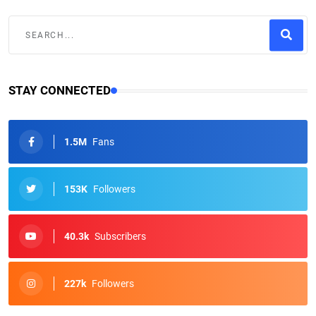
STAY CONNECTED
1.5M
Fans
153K
Followers
40.3k
Subscribers
227k
Followers