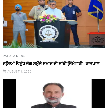
PATIALA NEWS
ਨਸਿ਼ਆਂ ਵਿਰੁੱਧ ਜੰਗ ਸਮੁੱਚੇ ਸਮਾਜ ਦੀ ਸਾਂਝੀ ਜਿ਼ੰਮੇਵਾਰੀ : ਰਾਜਪਾਲ
AUGUST 1, 2026