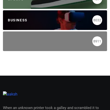
BUSINESS
8032
8911
When an unknown printer took a galley and scrambled it to