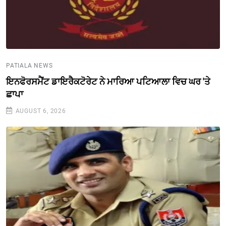
PATIALA NEWS
ਇਨਫੋਰਸਮੈਂਟ ਡਾਇਰੈਕਟੋਰੇਟ ਨੇ ਮਾਰਿਆ ਪਟਿਆਲਾ ਵਿਚ ਘਰ 'ਤੇ
ਛਾਪਾ
AUGUST 6, 2026