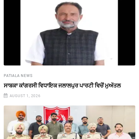
PATIALA NEWS
ਸਾਬਕਾ ਕਾਂਗਰਸੀ ਵਿਧਾਇਕ ਜਲਾਲਪੁਰ ਪਾਰਟੀ ਵਿਚੋਂ ਮੁਅੱਤਲ
AUGUST 1, 2026