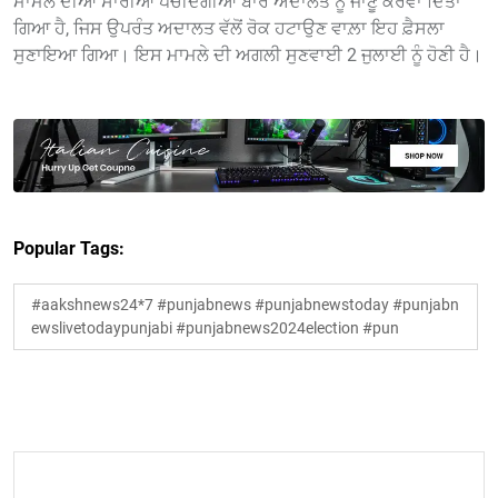
ਮਾਮਲੇ ਦੀਆਂ ਸਾਰੀਆਂ ਪੇਚੀਦਗੀਆਂ ਬਾਰੇ ਅਦਾਲਤ ਨੂੰ ਜਾਣੂ ਕਰਵਾ ਦਿੱਤਾ
ਗਿਆ ਹੈ, ਜਿਸ ਉਪਰੰਤ ਅਦਾਲਤ ਵੱਲੋਂ ਰੋਕ ਹਟਾਉਣ ਵਾਲ਼ਾ ਇਹ ਫ਼ੈਸਲਾ
ਸੁਣਾਇਆ ਗਿਆ। ਇਸ ਮਾਮਲੇ ਦੀ ਅਗਲੀ ਸੁਣਵਾਈ 2 ਜੁਲਾਈ ਨੂੰ ਹੋਣੀ ਹੈ।
Popular Tags:
#aakshnews24*7 #punjabnews #punjabnewstoday #punjabn
ewslivetodaypunjabi #punjabnews2024election #pun