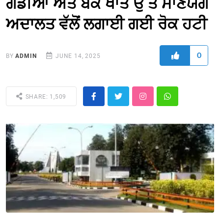
ਗੱਡੀਆਂ ਅਤੇ ਬੈਂਕ ਖਾਤੇ ਉੱਤੇ ਮਾਣਯੋਗ
ਅਦਾਲਤ ਵੱਲੋਂ ਲਗਾਈ ਗਈ ਰੋਕ ਹਟੀ
0
BY
ADMIN
JUNE 14, 2025
SHARE: 1,509