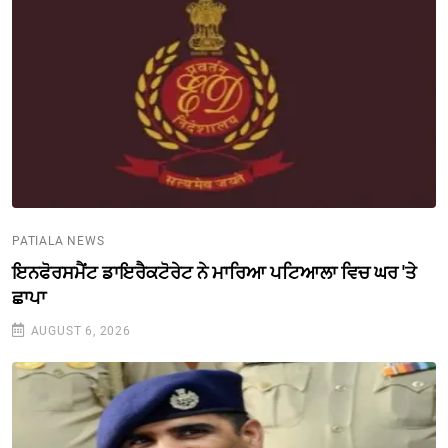
PATIALA NEWS
ਇਨਫੋਰਸਮੈਂਟ ਡਾਇਰੈਕਟੋਰੇਟ ਨੇ ਮਾਰਿਆ ਪਟਿਆਲਾ ਵਿਚ ਘਰ 'ਤੇ
ਛਾਪਾ
AUGUST 6, 2026