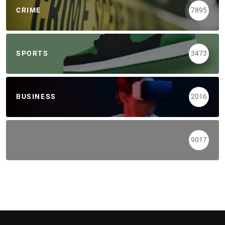
CRIME
7895
SPORTS
3473
BUSINESS
2016
9017