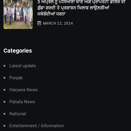
3 ਅਪ੍ਰੈਲ ਨੂੰ ਪਸਿਆਣਾ ਥਾਣੇ ਅੱਗੇ ਪ੍ਰਾਪਰਟੀ ਡੀਲਰ ਦੀ
ਗੁੰਡਾ ਗਰਦੀ ਤੇ ਪ੍ਰਸ਼ਾਸ਼ਨ ਖਿਲਾਫ ਲਾਉਣਗੀਆਂ
ਜਥੇਬੰਦੀਆਂ ਧਰਨਾ
MARCH 22, 2024
Categories
Latest update
Punjab
Haryana News
Patiala News
National
Entertainment / Information