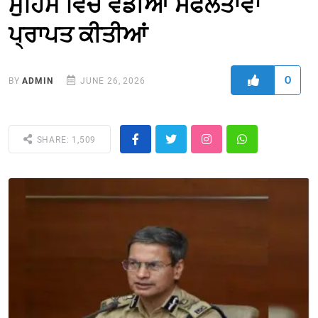
ਮੁਹਿੰਮ ਵਿਚ ਵੱਡੀਆਂ ਸਫਲਤਾਵਾਂ
ਪ੍ਰਾਪਤ ਕੀਤੀਆਂ
0
BY
ADMIN
JUNE 26, 2026
SHARE: 1,509