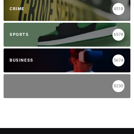
CRIME
4518
SPORTS
6578
BUSINESS
5674
8230