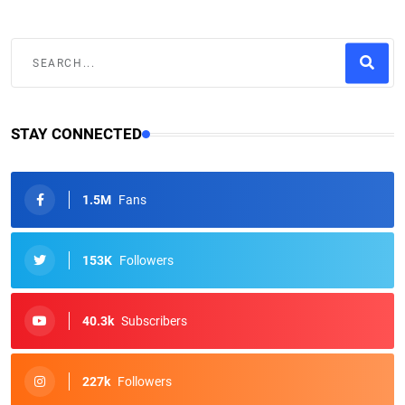
STAY CONNECTED
1.5M
Fans
153K
Followers
40.3k
Subscribers
227k
Followers