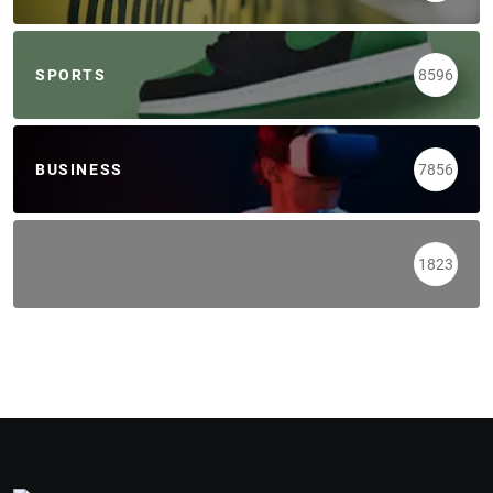
SPORTS
8596
BUSINESS
7856
1823