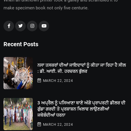
make specimen book not only five centurie.
Recent Posts
ਨਸਾ ਤਸਕਰਾਂ ਦੀਆਂ ਜਾਇਦਾਦਾਂ ਨੂੰ ਕੀਤਾ ਜਾ ਰਿਹਾ ਹੈ ਸੀਲ
: ਡੀ. ਆਈ. ਜੀ. ਹਰਚਰਨ ਭੁੱਲਰ
MARCH 22, 2024
3 ਅਪ੍ਰੈਲ ਨੂੰ ਪਸਿਆਣਾ ਥਾਣੇ ਅੱਗੇ ਪ੍ਰਾਪਰਟੀ ਡੀਲਰ ਦੀ
ਗੁੰਡਾ ਗਰਦੀ ਤੇ ਪ੍ਰਸ਼ਾਸ਼ਨ ਖਿਲਾਫ ਲਾਉਣਗੀਆਂ
ਜਥੇਬੰਦੀਆਂ ਧਰਨਾ
MARCH 22, 2024