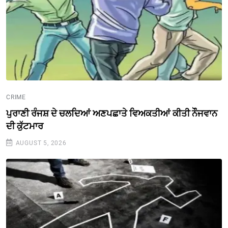
CRIME
ਪੁਰਾਣੀ ਰੰਜਸ਼ ਦੇ ਚਲਦਿਆਂ ਅਣਪਛਾਤੇ ਵਿਅਕਤੀਆਂ ਕੀਤੀ ਨੌੌਜਵਾਨ
ਦੀ ਕੁੱਟਮਾਰ
AUGUST 5, 2026