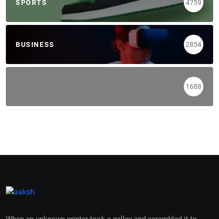
SPORTS
4759
BUSINESS
2854
1688
When an unknown printer took a galley and scrambled it to