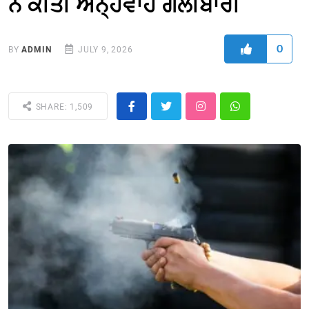
ਨੇ ਕੀਤੀ ਅੰਨ੍ਹੇਵਾਹ ਗੋਲੀਬਾਰੀ
0
BY
ADMIN
JULY 9, 2026
SHARE: 1,509