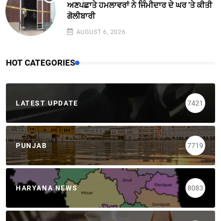
ਅਣਪਛਾਤੇ ਹਮਲਾਵਰਾਂ ਨੇ ਜਿੰਮੀਦਾਰ ਦੇ ਘਰ 'ਤੇ ਕੀਤੀ
ਗੋਲੀਬਾਰੀ
AUGUST 6, 2026
HOT CATEGORIES
LATEST UPDATE
7421
PUNJAB
7719
HARYANA NEWS
8083