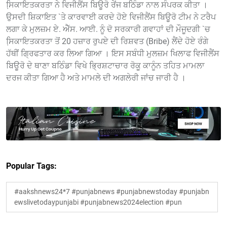
ਸਿ਼ਕਾਇਤਕਰਤਾ ਨੇ ਵਿਜੀਲੈਂਸ ਬਿਊਰੋ ਰੇਂਜ ਬਠਿੰਡਾ ਨਾਲ ਸੰਪਰਕ ਕੀਤਾ ।
ਉਸਦੀ ਸ਼ਿਕਾਇਤ `ਤੇ ਕਾਰਵਾਈ ਕਰਦੇ ਹੋਏ ਵਿਜੀਲੈਂਸ ਬਿਊਰੋ ਟੀਮ ਨੇ ਟਰੈਪ
ਲਗਾ ਕੇ ਮੁਲਜ਼ਮ ਏ. ਐੱਸ. ਆਈ. ਨੂੰ ਦੋ ਸਰਕਾਰੀ ਗਵਾਹਾਂ ਦੀ ਮੌਜੂਦਗੀ `ਚ
ਸਿ਼ਕਾਇਤਕਰਤਾ ਤੋਂ 20 ਹਜ਼ਾਰ ਰੁਪਏ ਦੀ ਰਿਸ਼ਵਤ (Bribe) ਲੈਂਦੇ ਹੋਏ ਰੰਗੇ
ਹੱਥੀਂ ਗ੍ਰਿਫਤਾਰ ਕਰ ਲਿਆ ਗਿਆ । ਇਸ ਸਬੰਧੀ ਮੁਲਜ਼ਮ ਖਿਲਾਫ ਵਿਜੀਲੈਂਸ
ਬਿਊਰੋ ਦੇ ਥਾਣਾ ਬਠਿੰਡਾ ਵਿਖੇ ਭ੍ਰਿਸ਼ਟਾਚਾਰ ਰੋਕੂ ਕਾਨੂੰਨ ਤਹਿਤ ਮਾਮਲਾ
ਦਰਜ ਕੀਤਾ ਗਿਆ ਹੈ ਅਤੇ ਮਾਮਲੇ ਦੀ ਅਗਲੇਰੀ ਜਾਂਚ ਜਾਰੀ ਹੈ ।
Popular Tags:
#aakshnews24*7 #punjabnews #punjabnewstoday #punjabn
ewslivetodaypunjabi #punjabnews2024election #pun