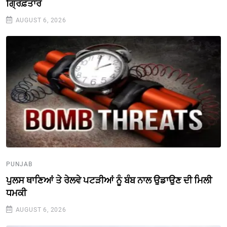
ਗ੍ਰਿਫ਼ਤਾਰ
AUGUST 6, 2026
PUNJAB
ਪੁਲਸ ਥਾਣਿਆਂ ਤੇ ਰੇਲਵੇ ਪਟੜੀਆਂ ਨੂੰ ਬੰਬ ਨਾਲ ਉਡਾਉਣ ਦੀ ਮਿਲੀ
ਧਮਕੀ
AUGUST 6, 2026