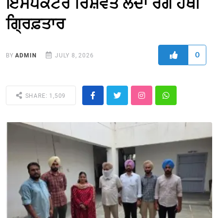
ਇੰਸਪੈਕਟਰ ਰਿਸ਼ਵਤ ਲੈਂਦਾ ਰੰਗੇ ਹੱਥੀਂ
ਗ੍ਰਿਫ਼ਤਾਰ
0
BY
ADMIN
JULY 8, 2026
SHARE: 1,509