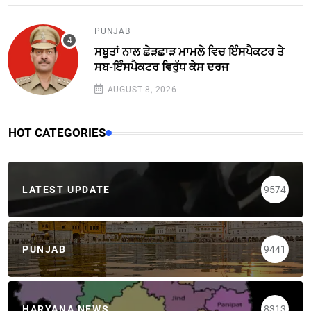
PUNJAB
ਸਬੂਤਾਂ ਨਾਲ ਛੇੜਛਾੜ ਮਾਮਲੇ ਵਿਚ ਇੰਸਪੈਕਟਰ ਤੇ
ਸਬ-ਇੰਸਪੈਕਟਰ ਵਿਰੁੱਧ ਕੇਸ ਦਰਜ
AUGUST 8, 2026
HOT CATEGORIES
LATEST UPDATE
9574
PUNJAB
9441
HARYANA NEWS
8313