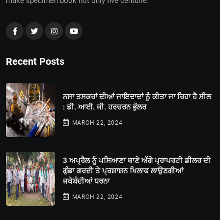
make specimen book not only five centurie.
Recent Posts
ਨਸਾ ਤਸਕਰਾਂ ਦੀਆਂ ਜਾਇਦਾਦਾਂ ਨੂੰ ਕੀਤਾ ਜਾ ਰਿਹਾ ਹੈ ਸੀਲ
: ਡੀ. ਆਈ. ਜੀ. ਹਰਚਰਨ ਭੁੱਲਰ
MARCH 22, 2024
3 ਅਪ੍ਰੈਲ ਨੂੰ ਪਸਿਆਣਾ ਥਾਣੇ ਅੱਗੇ ਪ੍ਰਾਪਰਟੀ ਡੀਲਰ ਦੀ
ਗੁੰਡਾ ਗਰਦੀ ਤੇ ਪ੍ਰਸ਼ਾਸ਼ਨ ਖਿਲਾਫ ਲਾਉਣਗੀਆਂ
ਜਥੇਬੰਦੀਆਂ ਧਰਨਾ
MARCH 22, 2024