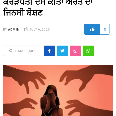
ਕਰੋੜਪਤੀ ਦੱਸ ਕੀਤਾ ਔਰਤ ਦਾ
ਜਿਨਸੀ ਸ਼ੋਸ਼ਣ
0
BY
ADMIN
JULY 6, 2026
SHARE: 1,509