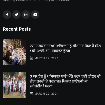
make specimen book not only five centurie.
Recent Posts
ਨਸਾ ਤਸਕਰਾਂ ਦੀਆਂ ਜਾਇਦਾਦਾਂ ਨੂੰ ਕੀਤਾ ਜਾ ਰਿਹਾ ਹੈ ਸੀਲ
: ਡੀ. ਆਈ. ਜੀ. ਹਰਚਰਨ ਭੁੱਲਰ
MARCH 22, 2024
3 ਅਪ੍ਰੈਲ ਨੂੰ ਪਸਿਆਣਾ ਥਾਣੇ ਅੱਗੇ ਪ੍ਰਾਪਰਟੀ ਡੀਲਰ ਦੀ
ਗੁੰਡਾ ਗਰਦੀ ਤੇ ਪ੍ਰਸ਼ਾਸ਼ਨ ਖਿਲਾਫ ਲਾਉਣਗੀਆਂ
ਜਥੇਬੰਦੀਆਂ ਧਰਨਾ
MARCH 22, 2024