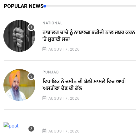
POPULAR NEWS
NATIONAL
ਨਾਬਾਲਗ ਚਾਚੇ ਨੂੰ ਨਾਬਾਲਗ ਭਤੀਜੀ ਨਾਲ ਜਬਰ ਕਰਨ
'ਤੇ ਸੁਣਾਈ ਸਜ਼ਾ
AUGUST 7, 2026
PUNJAB
ਵਿਧਾਇਕ ਨੇ ਜ਼ਮੀਨ ਦੀ ਬੋਲੀ ਮਾਮਲੇ ਵਿਚ ਆਖੀ
ਅਸਤੀਫਾ ਦੇਣ ਦੀ ਗੱਲ
AUGUST 7, 2026
AUGUST 7, 2026