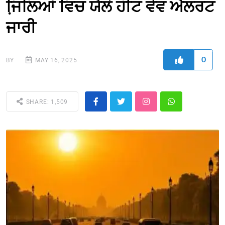
ਜਿ਼ਲਿਆਂ ਵਿਚ ਯੈਲੋ ਹੀਟ ਵੇਵ ਐਲਰਟ
ਜਾਰੀ
0
BY
MAY 16, 2025
SHARE: 1,509