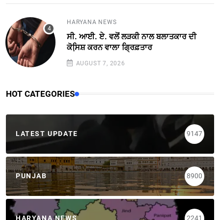
HARYANA NEWS
ਸੀ. ਆਈ. ਏ. ਵਲੋਂ ਲੜਕੀ ਨਾਲ ਬਲਾਤਕਾਰ ਦੀ
ਕੋਸਿ਼ਸ਼ ਕਰਨ ਵਾਲਾ ਗ੍ਰਿਫ਼ਤਾਰ
AUGUST 7, 2026
HOT CATEGORIES
LATEST UPDATE
9147
PUNJAB
8900
HARYANA NEWS
2241