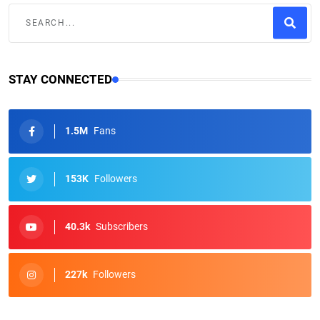
STAY CONNECTED
1.5M
Fans
153K
Followers
40.3k
Subscribers
227k
Followers