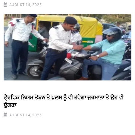
AUGUST 14, 2025
ਟੈ੍ਰਫਿਕ ਨਿਯਮ ਤੋੋੜਨ ਤੇ ਪੁਲਸ ਨੂੰ ਵੀ ਹੋਵੇਗਾ ਜੁਰਮਾਨਾ ਤੇ ਉਹ ਵੀ
ਦੁੱਗਣਾ
AUGUST 14, 2025