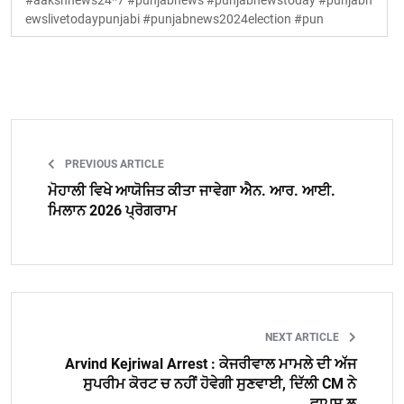
#aakshnews24*7 #punjabnews #punjabnewstoday #punjabn
ewslivetodaypunjabi #punjabnews2024election #pun
PREVIOUS ARTICLE
ਮੋਹਾਲੀ ਵਿਖੇ ਆਯੋਜਿਤ ਕੀਤਾ ਜਾਵੇਗਾ ਐਨ. ਆਰ. ਆਈ.
ਮਿਲਾਨ 2026 ਪ੍ਰੋਗਰਾਮ
NEXT ARTICLE
Arvind Kejriwal Arrest : ਕੇਜਰੀਵਾਲ ਮਾਮਲੇ ਦੀ ਅੱਜ
ਸੁਪਰੀਮ ਕੋਰਟ ਚ ਨਹੀਂ ਹੋਵੇਗੀ ਸੁਣਵਾਈ, ਦਿੱਲੀ CM ਨੇ
ਵਾਪਸ ਲ