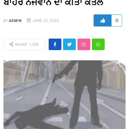
ਬਾਹਰ ਨੌਜਵਾਨ ਦਾ ਕੀਤਾ ਕਤਲ
0
BY
ADMIN
JUNE 22, 2026
SHARE: 1,509