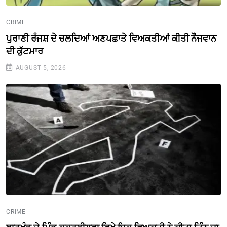
CRIME
ਪੁਰਾਣੀ ਰੰਜਸ਼ ਦੇ ਚਲਦਿਆਂ ਅਣਪਛਾਤੇ ਵਿਅਕਤੀਆਂ ਕੀਤੀ ਨੌੌਜਵਾਨ
ਦੀ ਕੁੱਟਮਾਰ
AUGUST 5, 2026
CRIME