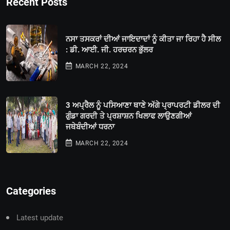
Recent Posts
ਨਸਾ ਤਸਕਰਾਂ ਦੀਆਂ ਜਾਇਦਾਦਾਂ ਨੂੰ ਕੀਤਾ ਜਾ ਰਿਹਾ ਹੈ ਸੀਲ
: ਡੀ. ਆਈ. ਜੀ. ਹਰਚਰਨ ਭੁੱਲਰ
MARCH 22, 2024
3 ਅਪ੍ਰੈਲ ਨੂੰ ਪਸਿਆਣਾ ਥਾਣੇ ਅੱਗੇ ਪ੍ਰਾਪਰਟੀ ਡੀਲਰ ਦੀ
ਗੁੰਡਾ ਗਰਦੀ ਤੇ ਪ੍ਰਸ਼ਾਸ਼ਨ ਖਿਲਾਫ ਲਾਉਣਗੀਆਂ
ਜਥੇਬੰਦੀਆਂ ਧਰਨਾ
MARCH 22, 2024
Categories
Latest update