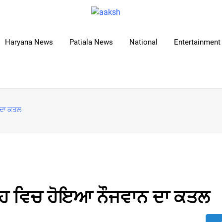
Haryana News
Patiala News
National
Entertainment 
 ਦਾ ਕਤਲ
ੜ੍ਹ ਵਿਚ ਹੋਇਆ ਨੌਜਵਾਨ ਦਾ ਕਤਲ