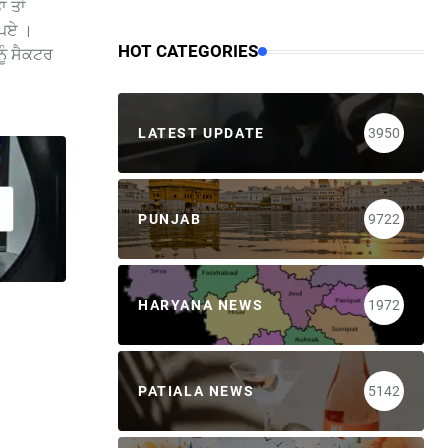
ਾ ਤਾਂ
ਗ ਪਏ ।
HOT CATEGORIES
ਨੂੰ ਸੈਕਟਰ
LATEST UPDATE
3950
PUNJAB
9722
HARYANA NEWS
1972
PATIALA NEWS
5142