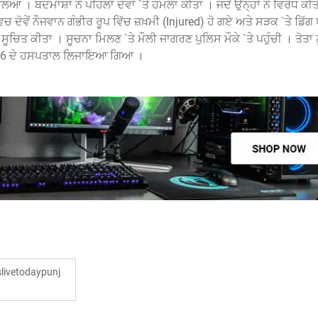
ਆ । ਬਦਮਾਸ਼ਾਂ ਨੇ ਪਹਿਲਾਂ ਦੋਵਾਂ `ਤੇ ਹਮਲਾ ਕੀਤਾ । ਜਦੋਂ ਉਨ੍ਹਾਂ ਨੇ ਵਿਰੋਧ ਕੀਤ
ਚ ਦੋਵੇਂ ਨੌਜਵਾਨ ਗੰਭੀਰ ਰੂਪ ਵਿੱਚ ਜ਼ਖ਼ਮੀ (Injured) ਹੋ ਗਏ ਅਤੇ ਸੜਕ `ਤੇ ਡਿੱ
 ਨੂੰ ਸੂਚਿਤ ਕੀਤਾ । ਸੂਚਨਾ ਮਿਲਣ `ਤੇ ਮੌਲੀ ਜਾਗਰਣ ਪੁਲਿਸ ਮੌਕੇ `ਤੇ ਪਹੁੰਚੀ । ਤੋਤਾ 
ਕਟਰ 6 ਦੇ ਹਸਪਤਾਲ ਲਿਜਾਇਆ ਗਿਆ ।
ivetodaypunj