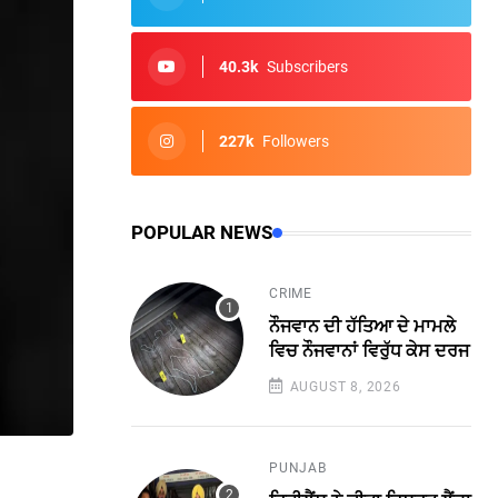
40.3k
Subscribers
227k
Followers
POPULAR NEWS
CRIME
ਨੌਜਵਾਨ ਦੀ ਹੱਤਿਆ ਦੇ ਮਾਮਲੇ
ਵਿਚ ਨੌਜਵਾਨਾਂ ਵਿਰੁੱਧ ਕੇਸ ਦਰਜ
AUGUST 8, 2026
PUNJAB