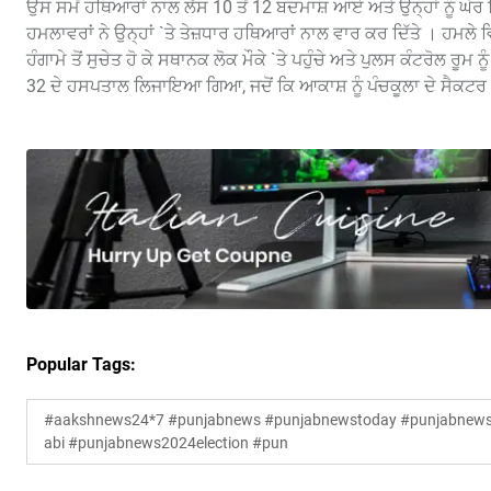
ਉਸ ਸਮੇਂ ਹਥਿਆਰਾਂ ਨਾਲ ਲੈਸ 10 ਤੋਂ 12 ਬਦਮਾਸ਼ ਆਏ ਅਤੇ ਉਨ੍ਹਾਂ ਨੂੰ ਘੇਰ ਲਿ
ਹਮਲਾਵਰਾਂ ਨੇ ਉਨ੍ਹਾਂ `ਤੇ ਤੇਜ਼ਧਾਰ ਹਥਿਆਰਾਂ ਨਾਲ ਵਾਰ ਕਰ ਦਿੱਤੇ । ਹਮਲੇ ਵਿ
ਹੰਗਾਮੇ ਤੋਂ ਸੁਚੇਤ ਹੋ ਕੇ ਸਥਾਨਕ ਲੋਕ ਮੌਕੇ `ਤੇ ਪਹੁੰਚੇ ਅਤੇ ਪੁਲਸ ਕੰਟਰੋਲ ਰੂਮ
32 ਦੇ ਹਸਪਤਾਲ ਲਿਜਾਇਆ ਗਿਆ, ਜਦੋਂ ਕਿ ਆਕਾਸ਼ ਨੂੰ ਪੰਚਕੂਲਾ ਦੇ ਸੈ
Popular Tags:
#aakshnews24*7 #punjabnews #punjabnewstoday #punjabnewsl
abi #punjabnews2024election #pun