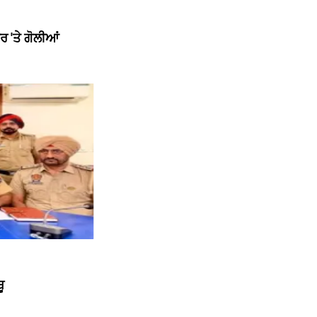
 'ਤੇ ਗੋਲੀਆਂ
ੂ