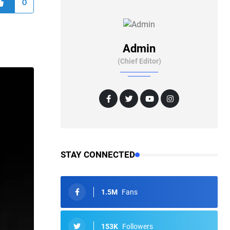
0
Admin
(Chief Editor)
STAY CONNECTED
1.5M
Fans
153K
Followers