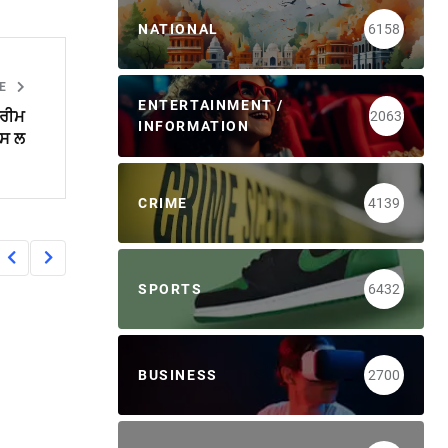
NATIONAL
6158
LE
ENTERTAINMENT /
ਪਰੀਮ
2063
INFORMATION
ਪਸ ਲ
CRIME
4139
SPORTS
6432
BUSINESS
2700