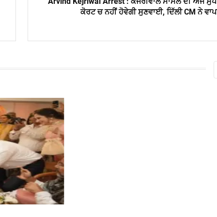
Arvind Kejriwal Arrest : ਕੇਜਰੀਵਾਲ ਮਾਮਲੇ ਦੀ ਅੱਜ ਸੁ
ਕੋਰਟ ਚ ਨਹੀਂ ਹੋਵੇਗੀ ਸੁਣਵਾਈ, ਦਿੱਲੀ CM ਨੇ ਵਾ