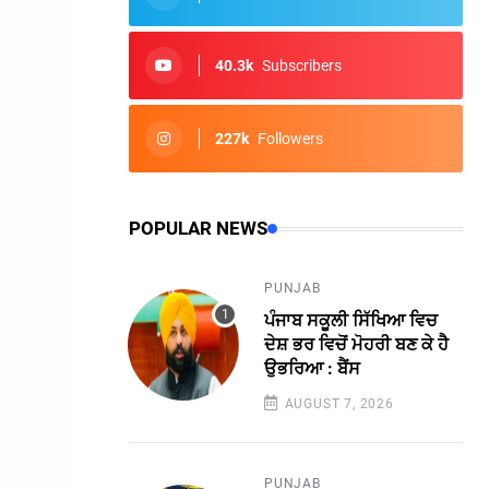
40.3k
Subscribers
227k
Followers
POPULAR NEWS
PUNJAB
ਪੰਜਾਬ ਸਕੂਲੀ ਸਿੱਖਿਆ ਵਿਚ
ਦੇਸ਼ ਭਰ ਵਿਚੋਂ ਮੋਹਰੀ ਬਣ ਕੇ ਹੈ
ਉਭਰਿਆ : ਬੈਂਸ
AUGUST 7, 2026
PUNJAB