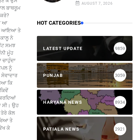
ਸੁਣ ਕੇ ਉਸ
AUGUST 7, 2026
ਨਾਲ ਬਾਥਰੂਮ
 ਕਰੇ?
HOT CATEGORIES
ਸੀ ਆ
ੇੜੇ ਆਇਆ ਤੇ
ਕਾਲੂ ਨੇ
 ਝੱਟ ਸਮਝ
LATEST UPDATE
9859
ਨੀ ਮੂੰਹ
 ਚਾਹੁੰਦਾ
ੀਪਲ ਨੂੰ
ੇ ਸੇਵਾਦਾਰ
PUNJAB
3059
ਸਿਆ ਕਿ
ਿਵੇਂ
ਅ ਕਰਦਿਆਂ
HARYANA NEWS
8934
ਿਹਾ ਸੀ। ਉਹ
ਤੇਰੇ ਕੋਲ
ਾਰਿਆ ਤੇ
ਵੇਖ ਕੇ
PATIALA NEWS
2921