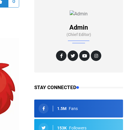
0
Admin
(Chief Editor)
STAY CONNECTED
1.5M
Fans
153K
Followers