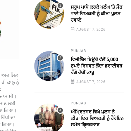
ਸਰੂਪ ਪਾਸੇ ਕਰਕੇ ਪਲੰਘ 'ਤੇ ਸੌਣ
ਵਾਲੇ ਵਿਅਕਤੀ ਨੂੰ ਕੀਤਾ ਪੁਲਸ
ਹਵਾਲੇ
AUGUST 7, 2026
PUNJAB
ਵਿਜੀਲੈਂਸ ਬਿਊਰੋ ਵੱਲੋਂ 5,000
ਰੁਪਏ ਰਿਸ਼ਵਤ ਲੈਂਦਾ ਡਰਾਈਵਰ
ਰੰਗੇ ਹੱਥੀਂ ਕਾਬੂ
ਂ ਬਾਅਦ ਮਿਲ
ਹੀ ਕਾਲੂ ਨੂੰ
AUGUST 7, 2026
ਛ
 ਉਦਾਸ ਸੀ।
ਪਸ ਜਾਣ ਲਈ
PUNJAB
 ਚਲਾ ਗਿਆ।
ਅੰਮ੍ਰਿਤਸਰ ਵਿਖੇ ਪੁਲਸ ਨੇ
ਰਿੰਪੀ ਦਾ
ਕੀਤਾ ਇਕ ਵਿਅਕਤੀ ਨੂੰ ਹੈਰੋਇਨ
 ਹੋ ਗਿਆ।
ਸਮੇਤ ਗ੍ਰਿਫ਼ਤਾਰ