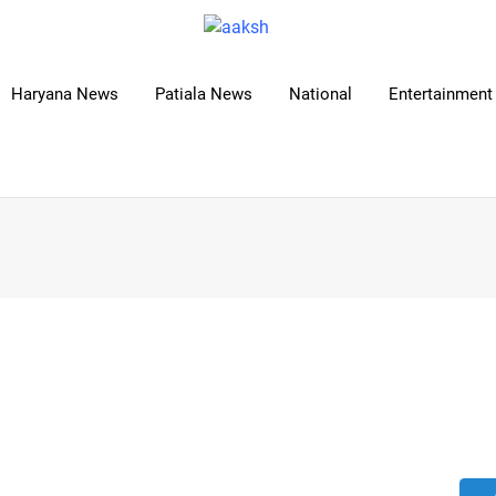
Haryana News
Patiala News
National
Entertainment 