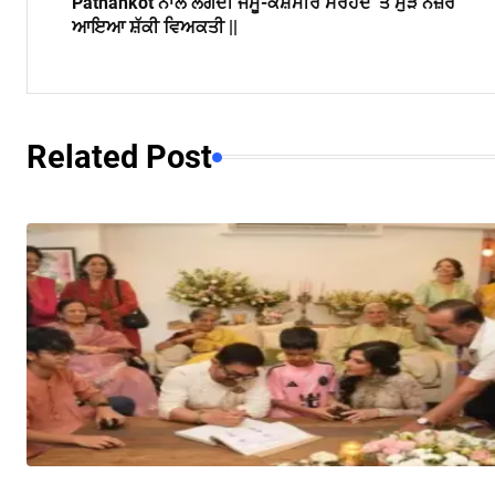
Pathankot ਨਾਲ ਲੱਗਦੀ ਜੰਮੂ-ਕਸ਼ਮੀਰ ਸਰਹੱਦ 'ਤੇ ਮੁੜ ਨਜ਼ਰ
ਆਇਆ ਸ਼ੱਕੀ ਵਿਅਕਤੀ ||
Related Post