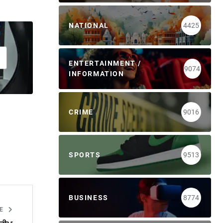
NATIONAL
4425
ENTERTAINMENT /
9074
INFORMATION
CRIME
9016
SPORTS
9513
BUSINESS
8774
LE