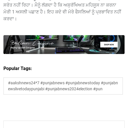
ਸਰੋਤ ਨਹੀਂ ਰਿਹਾ। ਮੈਨੂੰ ਲੱਗਦਾ ਹੈ ਕਿ ਅਸੁਰੱਖਿਅਤ ਮਹਿਸੂਸ ਨਾ ਕਰਨਾ
ਮੇਰੀ 1 ਅਸਲੀ ਪਛਾਣ ਹੈ। ਇਹ ਕਦੇ ਵੀ ਮੇਰੇ ਫੈਸਲਿਆਂ ਨੂੰ ਪ੍ਰਭਾਵਿਤ ਨਹੀਂ
ਕਰਦਾ।
Popular Tags:
#aakshnews24*7 #punjabnews #punjabnewstoday #punjabn
ewslivetodaypunjabi #punjabnews2024election #pun