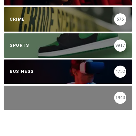
CRIME
575
SPORTS
9917
BUSINESS
4752
1943