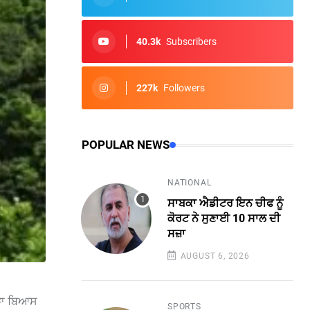
40.3k
Subscribers
227k
Followers
POPULAR NEWS
NATIONAL
ਸਾਬਕਾ ਐਡੀਟਰ ਇਨ ਚੀਫ ਨੂੰ
ਕੋਰਟ ਨੇ ਸੁਣਾਈ 10 ਸਾਲ ਦੀ
ਸਜ਼ਾ
AUGUST 6, 2026
ਖੜਾ ਬਿਆਸ
SPORTS