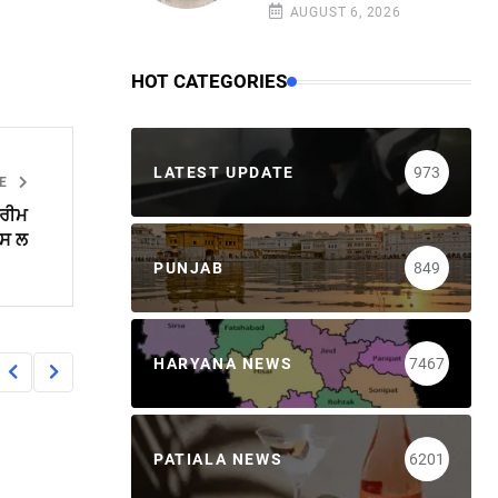
AUGUST 6, 2026
HOT CATEGORIES
LATEST UPDATE
973
LE
ਪਰੀਮ
ਪਸ ਲ
PUNJAB
849
HARYANA NEWS
7467
PATIALA NEWS
6201