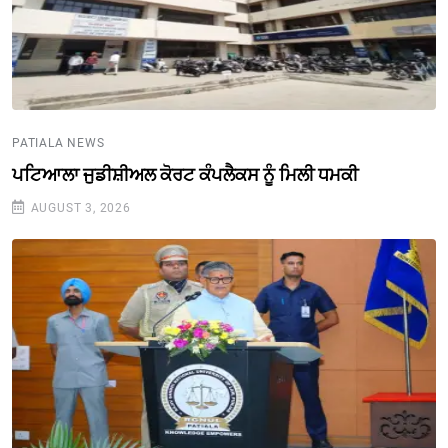
PATIALA NEWS
ਪਟਿਆਲਾ ਜੁਡੀਸ਼ੀਅਲ ਕੋਰਟ ਕੰਪਲੈਕਸ ਨੂੰ ਮਿਲੀ ਧਮਕੀ
AUGUST 3, 2026