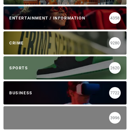
ENTERTAINMENT / INFORMATION
4358
CRIME
9280
SPORTS
2620
BUSINESS
7722
3996