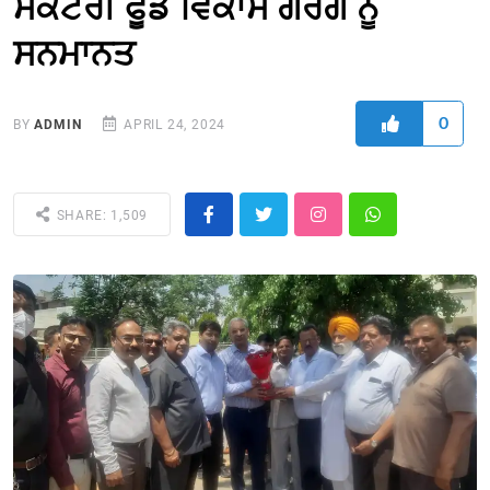
ਸੈਕਟਰੀ ਫੂਡ ਵਿਕਾਸ ਗਰਗ ਨੂੰ
ਸਨਮਾਨਤ
0
BY
ADMIN
APRIL 24, 2024
SHARE: 1,509