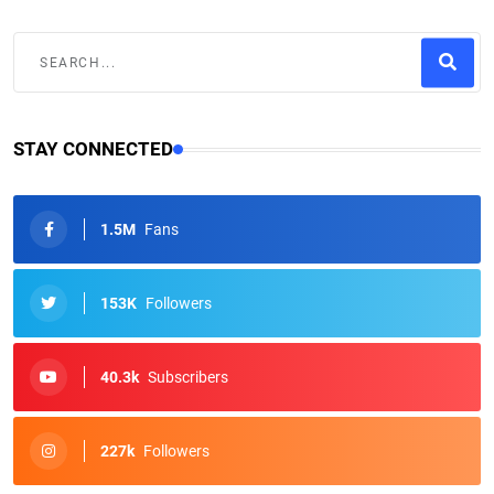
STAY CONNECTED
1.5M
Fans
153K
Followers
40.3k
Subscribers
227k
Followers