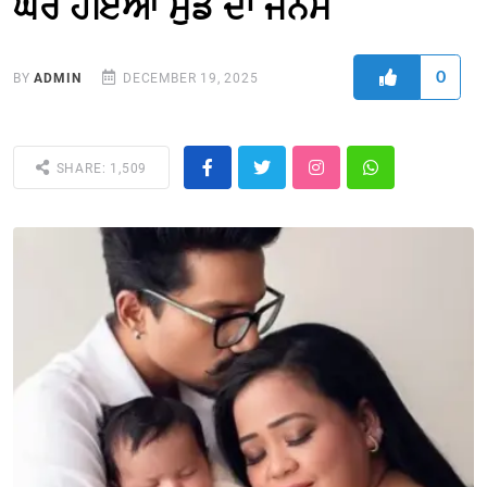
ਘਰ ਹੋਇਆ ਮੁੰਡੇ ਦਾ ਜਨਮ
0
BY
ADMIN
DECEMBER 19, 2025
SHARE: 1,509