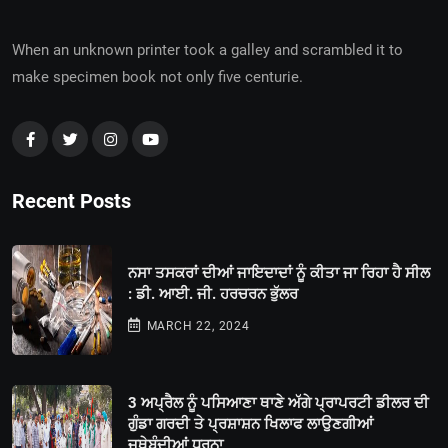
When an unknown printer took a galley and scrambled it to
make specimen book not only five centurie.
Recent Posts
ਨਸਾ ਤਸਕਰਾਂ ਦੀਆਂ ਜਾਇਦਾਦਾਂ ਨੂੰ ਕੀਤਾ ਜਾ ਰਿਹਾ ਹੈ ਸੀਲ
: ਡੀ. ਆਈ. ਜੀ. ਹਰਚਰਨ ਭੁੱਲਰ
MARCH 22, 2024
3 ਅਪ੍ਰੈਲ ਨੂੰ ਪਸਿਆਣਾ ਥਾਣੇ ਅੱਗੇ ਪ੍ਰਾਪਰਟੀ ਡੀਲਰ ਦੀ
ਗੁੰਡਾ ਗਰਦੀ ਤੇ ਪ੍ਰਸ਼ਾਸ਼ਨ ਖਿਲਾਫ ਲਾਉਣਗੀਆਂ
ਜਥੇਬੰਦੀਆਂ ਧਰਨਾ