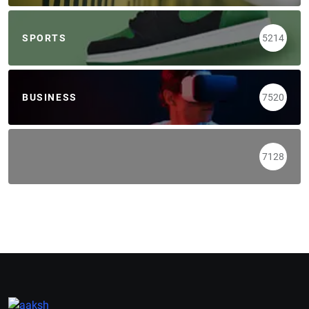
SPORTS
5214
BUSINESS
7520
7128