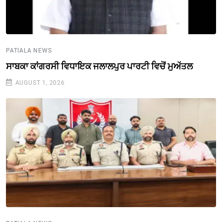
PATIALA NEWS
ਸਾਬਕਾ ਕਾਂਗਰਸੀ ਵਿਧਾਇਕ ਜਲਾਲਪੁਰ ਪਾਰਟੀ ਵਿਚੋਂ ਮੁਅੱਤਲ
AUGUST 1, 2026