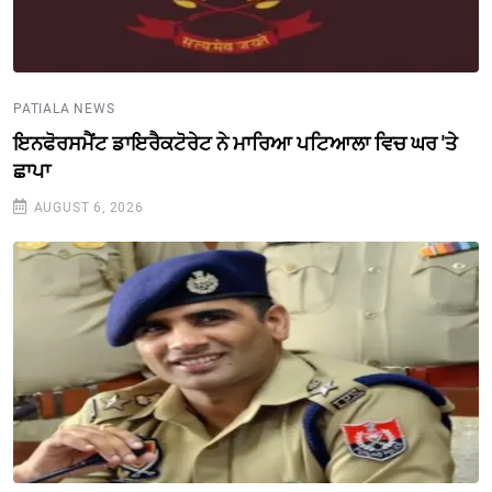
PATIALA NEWS
ਇਨਫੋਰਸਮੈਂਟ ਡਾਇਰੈਕਟੋਰੇਟ ਨੇ ਮਾਰਿਆ ਪਟਿਆਲਾ ਵਿਚ ਘਰ 'ਤੇ
ਛਾਪਾ
AUGUST 6, 2026