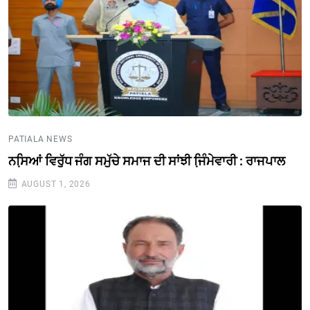
PATIALA NEWS
ਨਸਿ਼ਆਂ ਵਿਰੁੱਧ ਜੰਗ ਸਮੁੱਚੇ ਸਮਾਜ ਦੀ ਸਾਂਝੀ ਜਿ਼ੰਮੇਵਾਰੀ : ਰਾਜਪਾਲ
AUGUST 1, 2026