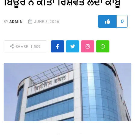
ਬਿਊਰ ਨੇ ਕੀਤਾ ਰਿਸ਼ਵਤ ਲੈਂਦਾ ਕਾਬੂ
0
BY
ADMIN
JUNE 3, 2026
SHARE: 1,509