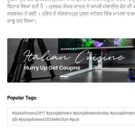
ਬਿਹਾਰ ਲਿਆ ਰਹੀ ਹੈ । ਮੁਲਜ਼ਮ ਸ਼ੇਖਰ ਯਾਦਵ ਨੇ ਆਪਣੇ ਮੋਬਾਈਲ ਫੋਨ ਦੀ 
ਸਰਗਰਮ ਹੋ ਗਈ । ਮੁੰਗੇਰ ਦੇ ਸੰਗਰਾਮਪੁਰ ਪੁਲਸ ਸਟੇਸ਼ਨ ਵਿੱਚ ਮਾਮਲਾ ਦਰਜ 
ਕਾਬੂ ਕਰ ਲਿਆ।
Popular Tags:
#aakshnews24*7 #punjabnews #punjabnewstoday #punjabnewsl
abi #punjabnews2024election #pun