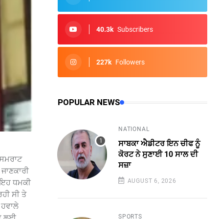
40.3k
Subscribers
227k
Followers
POPULAR NEWS
NATIONAL
ਸਾਬਕਾ ਐਡੀਟਰ ਇਨ ਚੀਫ ਨੂੰ
ਕੋਰਟ ਨੇ ਸੁਣਾਈ 10 ਸਾਲ ਦੀ
ੀ ਸਮਰਾਟ
ਸਜ਼ਾ
ੀ ਜਾਣਕਾਰੀ
AUGUST 6, 2026
ਨੇ ਇਹ ਧਮਕੀ
ਹੀ ਸੀ ਤੇ
 ਹਵਾਲੇ
SPORTS
ੱਛ ਲਈ