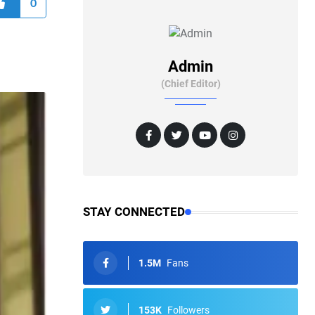
0
Admin
(Chief Editor)
STAY CONNECTED
1.5M
Fans
153K
Followers