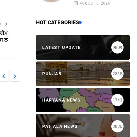
AUGUST 6, 2026
HOT CATEGORIES
LE
ਪਰੀਮ
ਪਸ ਲ
LATEST UPDATE
9809
PUNJAB
2315
HARYANA NEWS
1743
PATIALA NEWS
3836