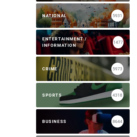
NATIONAL
5931
ENTERTAINMENT /
1477
INFORMATION
CRIME
5973
SPORTS
4318
BUSINESS
8644