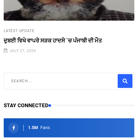
LATEST UPDATE
ਦੁਬਈ ਵਿਖੇ ਵਾਪਰੇ ਸੜਕ ਹਾਦਸੇ `ਚ ਪੰਜਾਬੀ ਦੀ ਮੌਤ
JULY 27, 2026
STAY CONNECTED
1.5M
Fans