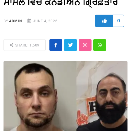
ਮਾਮਲੇ ਵਿਚ ਕੈਨੇਡੀਅਨ ਗ੍ਰਿਫ਼ਤਾਰ
0
BY
ADMIN
JUNE 4, 2026
SHARE: 1,509