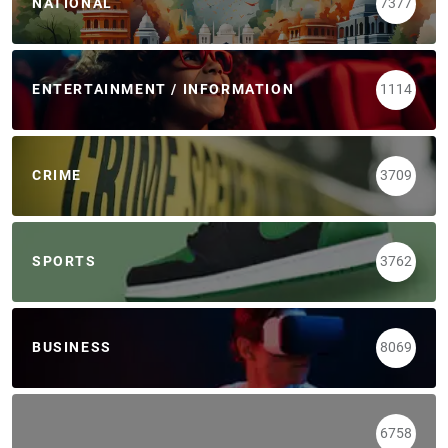
NATIONAL
7377
ENTERTAINMENT / INFORMATION
1114
CRIME
3709
SPORTS
3762
BUSINESS
8069
6758