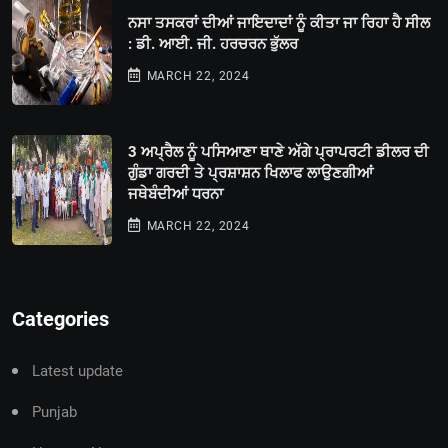
ਨਸਾ ਤਸਕਰਾਂ ਦੀਆਂ ਜਾਇਦਾਦਾਂ ਨੂੰ ਕੀਤਾ ਜਾ ਰਿਹਾ ਹੈ ਸੀਲ
: ਡੀ. ਆਈ. ਜੀ. ਹਰਚਰਨ ਭੁੱਲਰ
MARCH 22, 2024
3 ਅਪ੍ਰੈਲ ਨੂੰ ਪਸਿਆਣਾ ਥਾਣੇ ਅੱਗੇ ਪ੍ਰਾਪਰਟੀ ਡੀਲਰ ਦੀ
ਗੁੰਡਾ ਗਰਦੀ ਤੇ ਪ੍ਰਸ਼ਾਸ਼ਨ ਖਿਲਾਫ ਲਾਉਣਗੀਆਂ
ਜਥੇਬੰਦੀਆਂ ਧਰਨਾ
MARCH 22, 2024
Categories
Latest update
Punjab