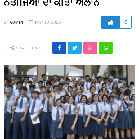
ਨਤੀਜਿਆਂ ਦਾ ਕੀਤਾ ਐਲਾਨ
0
BY
ADMIN
MAY 13, 2026
SHARE: 1,509