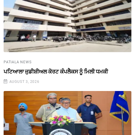
PATIALA NEWS
ਪਟਿਆਲਾ ਜੁਡੀਸ਼ੀਅਲ ਕੋਰਟ ਕੰਪਲੈਕਸ ਨੂੰ ਮਿਲੀ ਧਮਕੀ
AUGUST 3, 2026