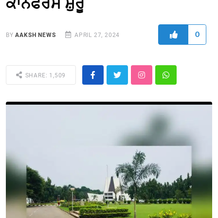
ਕਾਨਫਰੰਸ ਸ਼ੁਰੂ
0
BY
AAKSH NEWS
APRIL 27, 2024
SHARE: 1,509