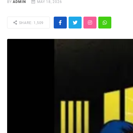
BY
ADMIN
MAY 18, 2026
SHARE: 1,509