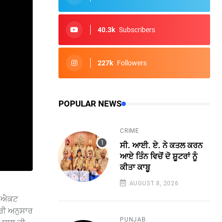
40.3k
Subscribers
227k
Followers
POPULAR NEWS
CRIME
ਸੀ. ਆਈ. ਏ. ਨੇ ਕਤਲ ਕਰਨ
ਆਏ ਤਿੰਨ ਵਿਚੋਂ ਦੋ ਸ਼ੂਟਰਾਂ ਨੂੰ
ਕੀਤਾ ਕਾਬੂ
AUGUST 8, 2026
ਸੋ ਐਕਟ
ਾਰੀ ਅਨੁਸਾਰ
PUNJAB