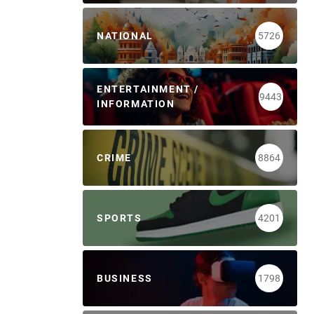
NATIONAL
5726
ENTERTAINMENT /
9443
INFORMATION
CRIME
8864
SPORTS
4201
BUSINESS
1798