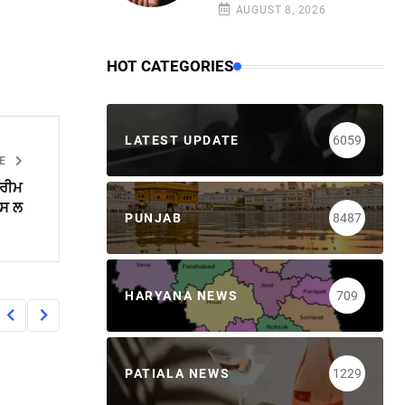
AUGUST 8, 2026
HOT CATEGORIES
LATEST UPDATE
6059
LE
ਪਰੀਮ
ਪਸ ਲ
PUNJAB
8487
HARYANA NEWS
709
PATIALA NEWS
1229