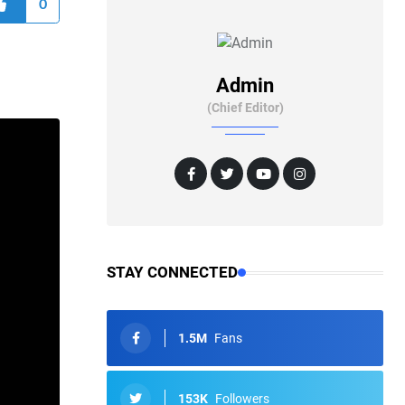
0
Admin
(Chief Editor)
STAY CONNECTED
1.5M
Fans
153K
Followers