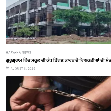
HARYANA NEWS
ਗੁਰੂਗ੍ਰਾਮ ਵਿੱਚ ਸਕੂਲ ਦੀ ਕੰਧ ਡਿੱਗਣ ਕਾਰਨ ਦੋ ਵਿਅਕਤੀਆਂ ਦੀ ਮੌ
AUGUST 8, 2026