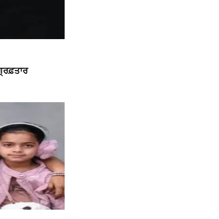
੍ਰਿਫ਼ਤਾਰ