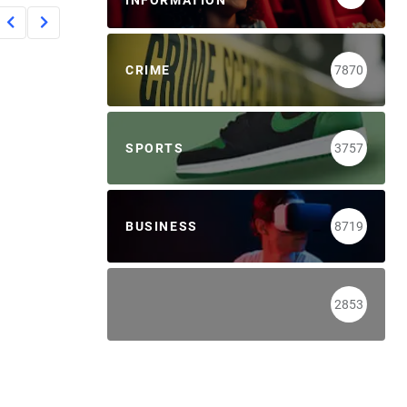
INFORMATION
CRIME
7870
SPORTS
3757
BUSINESS
8719
2853