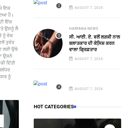
ਿਖੇ ਇਕ
AUGUST 7, 2026
 ਆਇਆ ਹੈ।
 ਦੀ ਇੱਕ
ੇ ਉਸਨੂੰ ਲੈ
HARYANA NEWS
ਨੂੰ ਵੇਚ
ਸੀ. ਆਈ. ਏ. ਵਲੋਂ ਲੜਕੀ ਨਾਲ
ਲੋਂ ਤੁਰੰਤ
ਬਲਾਤਕਾਰ ਦੀ ਕੋਸਿ਼ਸ਼ ਕਰਨ
ਰੀਦ ਲਈ ਉਥੇ
ਵਾਲਾ ਗ੍ਰਿਫ਼ਤਾਰ
ਵਾ ਉਸਨੇ
AUGUST 7, 2026
ਕੀ ਦਿੱਤੀ
 ਜਲੰਧਰ
ਸਰ ਨੂੰ
AUGUST 7, 2026
HOT CATEGORIES