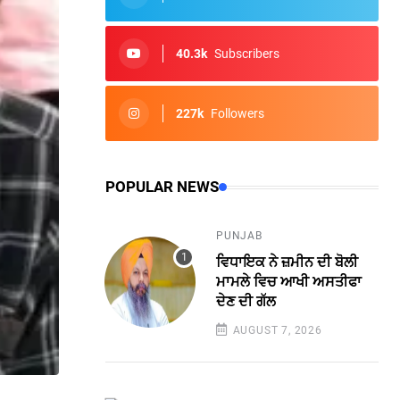
40.3k
Subscribers
227k
Followers
POPULAR NEWS
PUNJAB
ਵਿਧਾਇਕ ਨੇ ਜ਼ਮੀਨ ਦੀ ਬੋਲੀ
ਮਾਮਲੇ ਵਿਚ ਆਖੀ ਅਸਤੀਫਾ
ਦੇਣ ਦੀ ਗੱਲ
AUGUST 7, 2026