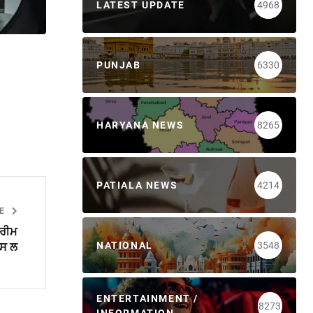
LATEST UPDATE
4968
PUNJAB
6330
HARYANA NEWS
8265
PATIALA NEWS
4214
LE
ਪਰੀਮ
NATIONAL
3548
ਪਸ ਲ
ENTERTAINMENT /
8273