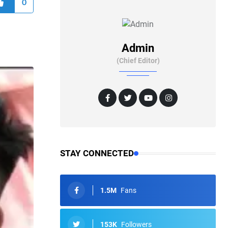
0
Admin
(Chief Editor)
STAY CONNECTED
1.5M
Fans
153K
Followers