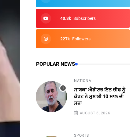
40.3k
Subscribers
227k
Followers
POPULAR NEWS
NATIONAL
ਸਾਬਕਾ ਐਡੀਟਰ ਇਨ ਚੀਫ ਨੂੰ
ਕੋਰਟ ਨੇ ਸੁਣਾਈ 10 ਸਾਲ ਦੀ
ਸਜ਼ਾ
AUGUST 6, 2026
SPORTS