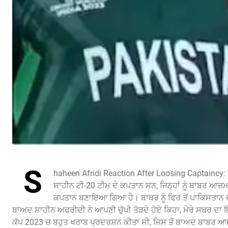
S
haheen Afridi Reaction After Loosing Captaincy: ਸ
ਸ਼ਾਹੀਨ ਟੀ-20 ਟੀਮ ਦੇ ਕਪਤਾਨ ਸਨ, ਜਿਨ੍ਹਾਂ ਨੂੰ ਬਾਬਰ ਆਜ਼ਮ
ਕਪਤਾਨ ਬਣਾਇਆ ਗਿਆ ਹੈ। ਬਾਬਰ ਨੂੰ ਫਿਰ ਤੋਂ ਪਾਕਿਸਤਾਨ ਦਾ
ਬਾਅਦ ਸ਼ਾਹੀਨ ਅਫਰੀਦੀ ਨੇ ਆਪਣੀ ਚੁੱਪੀ ਤੋੜਦੇ ਹੋਏ ਕਿਹਾ, ਮੇਰੇ ਸਬਰ ਦਾ
ਕੱਪ 2023 ਚ ਬਹੁਤ ਖਰਾਬ ਪ੍ਰਦਰਸ਼ਨ ਕੀਤਾ ਸੀ, ਜਿਸ ਤੋਂ ਬਾਅਦ ਬਾਬਰ ਆਜ਼ਮ ਨ