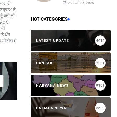
 ਕਰਾਰੀ
AUGUST 6, 2026
ਾਗ੍ਰਾਮ ਤੇ
ੂੰ ਕਦੇ ਵੀ
HOT CATEGORIES
ਾਡੇ ਲਈ
ਨ ਦੀ
ਤੇ ਪੰਜ
LATEST UPDATE
4414
ਸੀਰੀਜ਼ ਦੇ
PUNJAB
2201
HARYANA NEWS
9101
PATIALA NEWS
5529