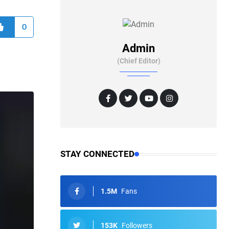
0
Admin
(Chief Editor)
STAY CONNECTED
1.5M
Fans
153K
Followers