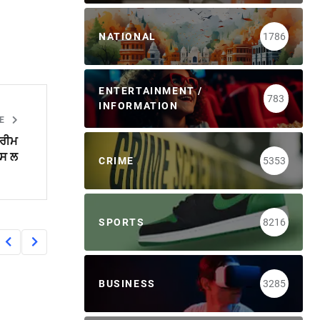
NATIONAL
1786
ENTERTAINMENT /
783
INFORMATION
LE
ਪਰੀਮ
ਪਸ ਲ
CRIME
5353
SPORTS
8216
BUSINESS
3285