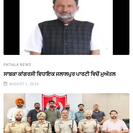
PATIALA NEWS
ਸਾਬਕਾ ਕਾਂਗਰਸੀ ਵਿਧਾਇਕ ਜਲਾਲਪੁਰ ਪਾਰਟੀ ਵਿਚੋਂ ਮੁਅੱਤਲ
AUGUST 1, 2026