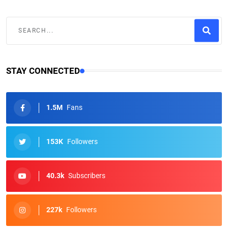
STAY CONNECTED
1.5M
Fans
153K
Followers
40.3k
Subscribers
227k
Followers