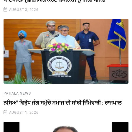
AUGUST 3, 2026
PATIALA NEWS
ਨਸਿ਼ਆਂ ਵਿਰੁੱਧ ਜੰਗ ਸਮੁੱਚੇ ਸਮਾਜ ਦੀ ਸਾਂਝੀ ਜਿ਼ੰਮੇਵਾਰੀ : ਰਾਜਪਾਲ
AUGUST 1, 2026