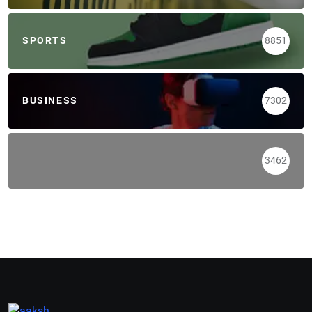
SPORTS
8851
BUSINESS
7302
3462