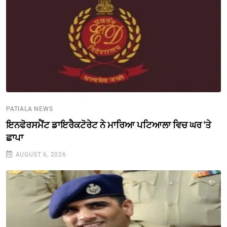
PATIALA NEWS
ਇਨਫੋਰਸਮੈਂਟ ਡਾਇਰੈਕਟੋਰੇਟ ਨੇ ਮਾਰਿਆ ਪਟਿਆਲਾ ਵਿਚ ਘਰ 'ਤੇ
ਛਾਪਾ
AUGUST 6, 2026