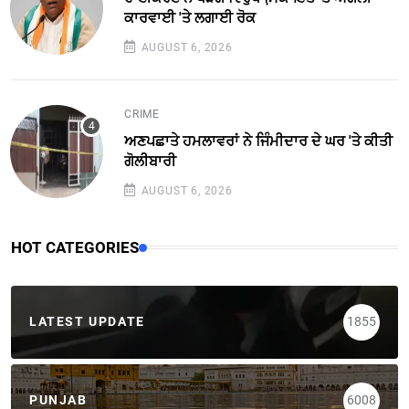
ਕਾਰਵਾਈ 'ਤੇ ਲਗਾਈ ਰੋਕ
AUGUST 6, 2026
CRIME
ਅਣਪਛਾਤੇ ਹਮਲਾਵਰਾਂ ਨੇ ਜਿੰਮੀਦਾਰ ਦੇ ਘਰ 'ਤੇ ਕੀਤੀ
ਗੋਲੀਬਾਰੀ
AUGUST 6, 2026
HOT CATEGORIES
LATEST UPDATE
1855
PUNJAB
6008