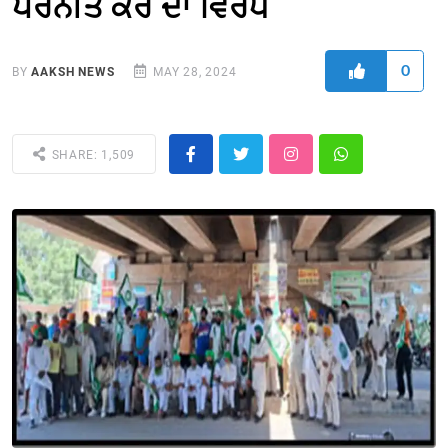
ਪਰਨੀਤ ਕੌਰ ਦਾ ਵਿਰੋਧ
0
BY
AAKSH NEWS
MAY 28, 2024
SHARE: 1,509