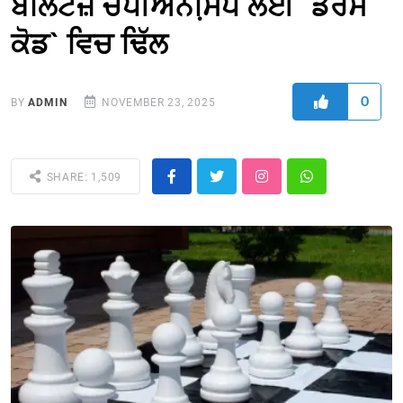
ਬਲਿੱਟਜ਼ ਚੈਂਪੀਅਨਸਿ਼ਪ ਲਈ `ਡਰੈੱਸ
ਕੋਡ` ਵਿਚ ਢਿੱਲ
0
BY
ADMIN
NOVEMBER 23, 2025
SHARE: 1,509