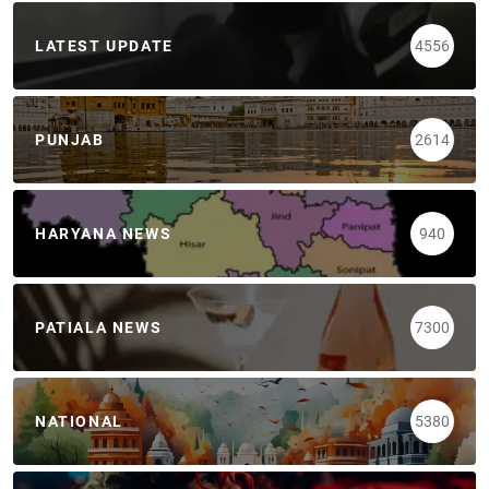
LATEST UPDATE
4556
PUNJAB
2614
HARYANA NEWS
940
PATIALA NEWS
7300
NATIONAL
5380