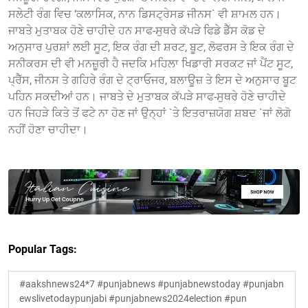
ਸਲੇਟੀ ਰੰਗ ਵਿਚ ‘ਕਲਾਸਿਕ, ਨਾਨ ਡਿਸਟ੍ਰੇਸਡ ਜੀਨਸ` ਵੀ ਸ਼ਾਮਲ ਹਨ।
ਜਾਬਤੇ ਮੁਤਾਬਕ ਹੋਣੇ ਚਾਹੀਦੇ ਹਨ ਸਾਫ-ਸੁਥਰੇ ਕੱਪੜੇ ਫਿਡੇ ਡੈੱਸ ਕੋਡ ਦੇ
ਅਨੁਸਾਰ ਪੁਰਸ਼ਾਂ ਲਈ ਸੂਟ, ਇਕ ਰੰਗ ਦੀ ਸ਼ਰਟ, ਬੂਟ, ਲੋਫਰਸ ਤੇ ਇਕ ਰੰਗ ਦੇ
ਸਨੀਕਰਸ ਦੀ ਵੀ ਮਨਜ਼ੂਰੀ ਹੈ ਜਦਕਿ ਮਹਿਲਾ ਖਿਡਾਰੀ ਸਰਕਟ ਜਾਂ ਪੈਂਟ ਸੂਟ,
ਪ੍ਰੈੱਸ, ਜੀਨਸ ਤੇ ਗਹਿਰੇ ਰੰਗ ਦੇ ਟ੍ਰਾਓਜਰ, ਬਲਾਊਜ਼ ਤੇ ਇਸ ਦੇ ਅਨੁਸਾਰ ਬੂਟ
ਪਹਿਨ ਸਕਦੀਆਂ ਹਨ। ਜਾਬਤੇ ਦੇ ਮੁਤਾਬਕ ਕੱਪੜੇ ਸਾਫ-ਸੁਥਰੇ ਹੋਣੇ ਚਾਹੀਦੇ
ਹਨ ਜਿਹੜੇ ਕਿਤੇ ਤੋਂ ਫਟੇ ਨਾ ਹੋਣ ਜਾਂ ਉਨ੍ਹਾਂ `ਤੇ ਇਤਰਾਜ਼ਯੋਗ ਸ਼ਬਦ `ਜਾਂ ਲੋਗੋ
ਨਹੀਂ ਹੋਣਾ ਚਾਹੀਦਾ।
Popular Tags:
#aakshnews24*7 #punjabnews #punjabnewstoday #punjabn
ewslivetodaypunjabi #punjabnews2024election #pun