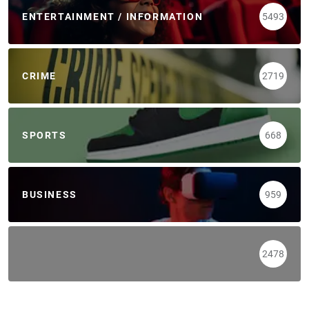
ENTERTAINMENT / INFORMATION
5493
CRIME
2719
SPORTS
668
BUSINESS
959
2478