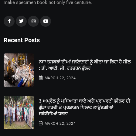
make specimen book not only five centurie.
Recent Posts
ਨਸਾ ਤਸਕਰਾਂ ਦੀਆਂ ਜਾਇਦਾਦਾਂ ਨੂੰ ਕੀਤਾ ਜਾ ਰਿਹਾ ਹੈ ਸੀਲ
: ਡੀ. ਆਈ. ਜੀ. ਹਰਚਰਨ ਭੁੱਲਰ
MARCH 22, 2024
3 ਅਪ੍ਰੈਲ ਨੂੰ ਪਸਿਆਣਾ ਥਾਣੇ ਅੱਗੇ ਪ੍ਰਾਪਰਟੀ ਡੀਲਰ ਦੀ
ਗੁੰਡਾ ਗਰਦੀ ਤੇ ਪ੍ਰਸ਼ਾਸ਼ਨ ਖਿਲਾਫ ਲਾਉਣਗੀਆਂ
ਜਥੇਬੰਦੀਆਂ ਧਰਨਾ
MARCH 22, 2024