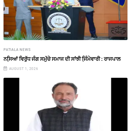
PATIALA NEWS
ਨਸਿ਼ਆਂ ਵਿਰੁੱਧ ਜੰਗ ਸਮੁੱਚੇ ਸਮਾਜ ਦੀ ਸਾਂਝੀ ਜਿ਼ੰਮੇਵਾਰੀ : ਰਾਜਪਾਲ
AUGUST 1, 2026