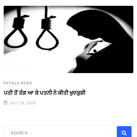
PATIALA NEWS
ਪਤੀ ਤੋਂ ਤੰਗ ਆ ਕੇ ਪਤਨੀ ਨੇ ਕੀਤੀ ਖੁਦਕੁਸ਼ੀ
JULY 28, 2026