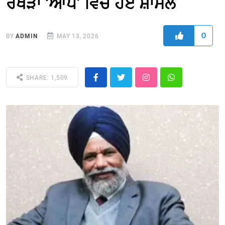
ਰੱਖੜਾ ‘ਆਪ’ ਵਿਚ ਹੋਏ ਸ਼ਾਮਲ
0
BY
ADMIN
MAY 13, 2026
SHARE: 1,509