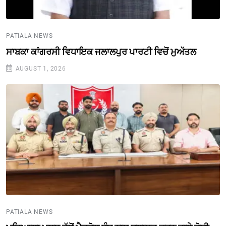
PATIALA NEWS
ਸਾਬਕਾ ਕਾਂਗਰਸੀ ਵਿਧਾਇਕ ਜਲਾਲਪੁਰ ਪਾਰਟੀ ਵਿਚੋਂ ਮੁਅੱਤਲ
AUGUST 1, 2026
PATIALA NEWS