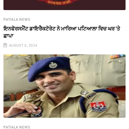
PATIALA NEWS
ਇਨਫੋਰਸਮੈਂਟ ਡਾਇਰੈਕਟੋਰੇਟ ਨੇ ਮਾਰਿਆ ਪਟਿਆਲਾ ਵਿਚ ਘਰ 'ਤੇ
ਛਾਪਾ
AUGUST 6, 2026
PATIALA NEWS