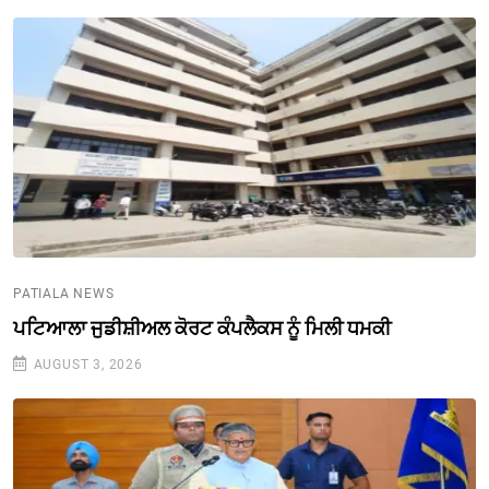
PATIALA NEWS
ਪਟਿਆਲਾ ਜੁਡੀਸ਼ੀਅਲ ਕੋਰਟ ਕੰਪਲੈਕਸ ਨੂੰ ਮਿਲੀ ਧਮਕੀ
AUGUST 3, 2026