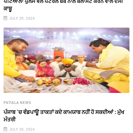
ਪਟਿਆਲਾ ਪੁਲਸ ਵੱਲੋਂ ਪੈਟਰੋਲ ਬੰਬ ਨਾਲ ਬਲਾਸਟ ਕਰਨ ਵਾਲੇ ਦੋਸੀ
ਕਾਬੂ
JULY 29, 2026
PATIALA NEWS
ਪੰਜਾਬ `ਚ ਵੰਡਪਾਊ ਤਾਕਤਾਂ ਕਦੇ ਕਾਮਯਾਬ ਨਹੀਂ ਹੋ ਸਕਦੀਆਂ : ਮੁੱਖ
ਮੰਤਰੀ
JULY 29, 2026