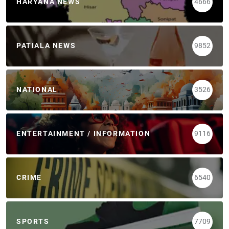
HARYANA NEWS
4666
PATIALA NEWS
9852
NATIONAL
3526
ENTERTAINMENT / INFORMATION
9116
CRIME
6540
SPORTS
7709