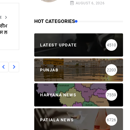
AUGUST 6, 2026
LE
HOT CATEGORIES
ਪਰੀਮ
ਪਸ ਲ
LATEST UPDATE
4510
PUNJAB
2203
HARYANA NEWS
7559
PATIALA NEWS
6726