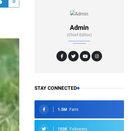
0
Admin
(Chief Editor)
STAY CONNECTED
1.5M
Fans
153K
Followers