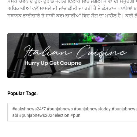
ਸਸਕਾਚਵਨ ਦੇ ਦੂਰ- ਦੁਰਾਡੇ ਜੰਗਲੀ ਇਲਾਕੇ ਵਿਚ ਜੰਗਲੀ ਜੀਵਾਂ ਦੀ ਮੌਜੂਦਗੀ
ਅਧਿਕਾਰੀਆਂ ਵਲੋਂ ਮਾਮਲੇ ਦੀ ਜਾਂਚ ਕੀਤੀ ਜਾ ਰਹੀ ਹੈ ਤੇ ਕੰਮਕਾਜ ਵਾਲੀਆਂ 
ਸਥਾਨਕ ਭਾਈਚਾਰੇ ਤੇ ਸਾਥੀ ਕਰਮਚਾਰੀਆਂ ਵਿਚ ਸੋਗ ਦਾ ਮਾਹੌਲ ਹੈ। ਕਈ ਲੋ
Popular Tags:
#aakshnews24*7 #punjabnews #punjabnewstoday #punjabnewsl
abi #punjabnews2024election #pun