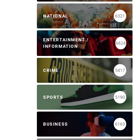
NATIONAL
6321
ENTERTAINMENT /
6624
INFORMATION
CRIME
5417
SPORTS
5190
BUSINESS
6163