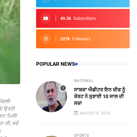
40.3k
Subscribers
227k
Followers
POPULAR NEWS
NATIONAL
ਸਾਬਕਾ ਐਡੀਟਰ ਇਨ ਚੀਫ ਨੂੰ
ਕੋਰਟ ਨੇ ਸੁਣਾਈ 10 ਸਾਲ ਦੀ
 ਜੰਗਲੀ
ਸਜ਼ਾ
 ਦੇ ਉਤਰੀ
AUGUST 6, 2026
ੂਚਨਾ ਮਿਲੀ
 ਸੀ, ਜਦੋਂ
।
SPORTS