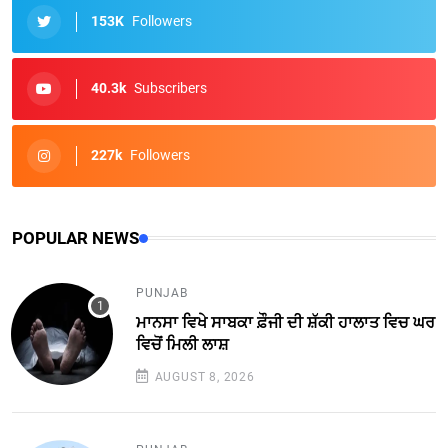
153K
Followers
40.3k
Subscribers
227k
Followers
POPULAR NEWS
PUNJAB
ਮਾਨਸਾ ਵਿਖੇ ਸਾਬਕਾ ਫ਼ੌਜੀ ਦੀ ਸ਼ੱਕੀ ਹਾਲਾਤ ਵਿਚ ਘਰ
ਵਿਚੋਂ ਮਿਲੀ ਲਾਸ਼
AUGUST 8, 2026