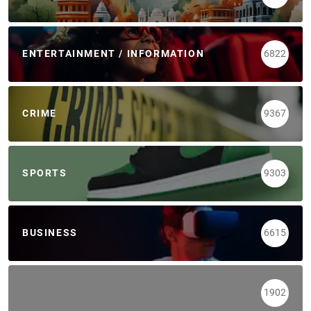
ENTERTAINMENT / INFORMATION
6822
CRIME
9367
SPORTS
9303
BUSINESS
6615
1902