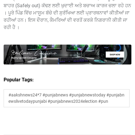
ਬਾਹਰ (Safely out) ਕੱਢਣ ਲਈ ਖੁਦਾਈ ਅਤੇ ਬਚਾਅ ਕਾਰਜ ਚਲਾ ਰਹੇ ਹਨ
। ਪੂਰੇ ਪਿੰਡ ਵਿੱਚ ਮਾਸੂਮ ਬੱਚੇ ਦੀ ਸੁਰੱਖਿਆ ਲਈ ਪ੍ਰਾਰਥਨਾਵਾਂ ਕੀਤੀਆਂ ਜਾ
ਰਹੀਆਂ ਹਨ। ਇਸ ਦੌਰਾਨ, ਕੈਮਰਿਆਂ ਦੀ ਵਰਤੋਂ ਕਰਕੇ ਨਿਗਰਾਨੀ ਕੀਤੀ ਜਾ
ਰਹੀ ਹੈ
।
Popular Tags:
#aakshnews24*7 #punjabnews #punjabnewstoday #punjabn
ewslivetodaypunjabi #punjabnews2024election #pun