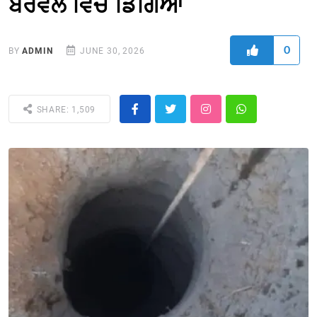
ਬੋਰਵੈਲ ਵਿਚ ਡਿੱਗਿਆ
0
BY
ADMIN
JUNE 30, 2026
SHARE: 1,509