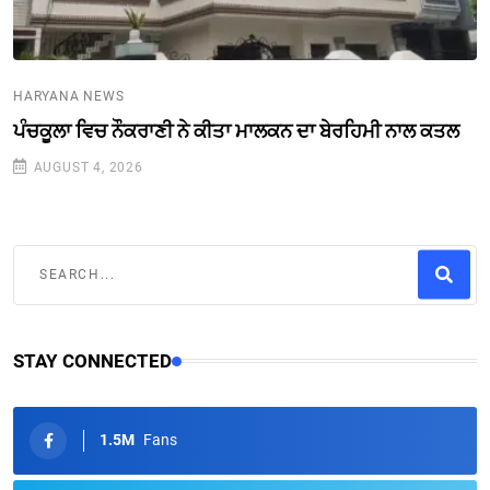
HARYANA NEWS
ਪੰਚਕੂਲਾ ਵਿਚ ਨੌਕਰਾਣੀ ਨੇ ਕੀਤਾ ਮਾਲਕਨ ਦਾ ਬੇਰਹਿਮੀ ਨਾਲ ਕਤਲ
AUGUST 4, 2026
STAY CONNECTED
1.5M
Fans