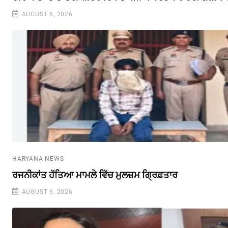
AUGUST 6, 2026
HARYANA NEWS
ਰਜਨੀਕਾਂਤ ਹੱਤਿਆ ਮਾਮਲੇ ਵਿੱਚ ਮੁਲਜ਼ਮ ਗ੍ਰਿਫ਼ਤਾਰ
AUGUST 6, 2026