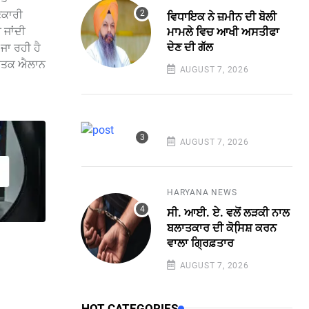
ਣਕਾਰੀ
ਵਿਧਾਇਕ ਨੇ ਜ਼ਮੀਨ ਦੀ ਬੋਲੀ
 ਜਾਂਦੀ
ਮਾਮਲੇ ਵਿਚ ਆਖੀ ਅਸਤੀਫਾ
ਦੇਣ ਦੀ ਗੱਲ
ਜਾ ਰਹੀ ਹੈ
੍ਰਿਤਕ ਐਲਾਨ
AUGUST 7, 2026
AUGUST 7, 2026
HARYANA NEWS
ਸੀ. ਆਈ. ਏ. ਵਲੋਂ ਲੜਕੀ ਨਾਲ
ਬਲਾਤਕਾਰ ਦੀ ਕੋਸਿ਼ਸ਼ ਕਰਨ
ਵਾਲਾ ਗ੍ਰਿਫ਼ਤਾਰ
AUGUST 7, 2026
HOT CATEGORIES