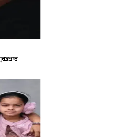
੍ਰਿਫ਼ਤਾਰ