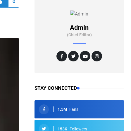
0
Admin
(Chief Editor)
STAY CONNECTED
1.5M
Fans
153K
Followers