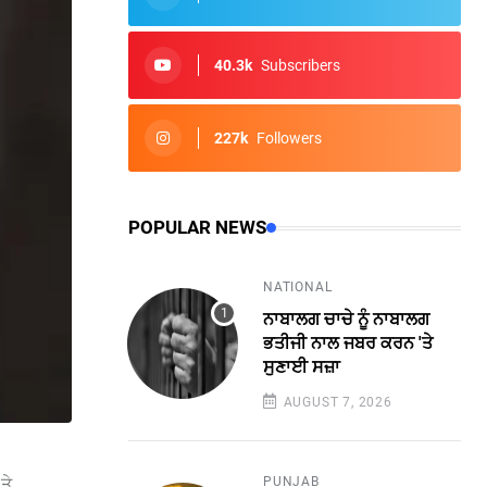
40.3k
Subscribers
227k
Followers
POPULAR NEWS
NATIONAL
ਨਾਬਾਲਗ ਚਾਚੇ ਨੂੰ ਨਾਬਾਲਗ
ਭਤੀਜੀ ਨਾਲ ਜਬਰ ਕਰਨ 'ਤੇ
ਸੁਣਾਈ ਸਜ਼ਾ
AUGUST 7, 2026
PUNJAB
ਤੇ