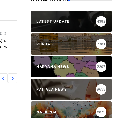
LATEST UPDATE
4382
LE
ਪਰੀਮ
PUNJAB
7381
ਪਸ ਲ
HARYANA NEWS
2207
PATIALA NEWS
9653
NATIONAL
5879