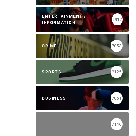
ENTERTAINMENT /
9917
INFORMATION
CRIME
7053
SPORTS
2125
BUSINESS
7051
7146