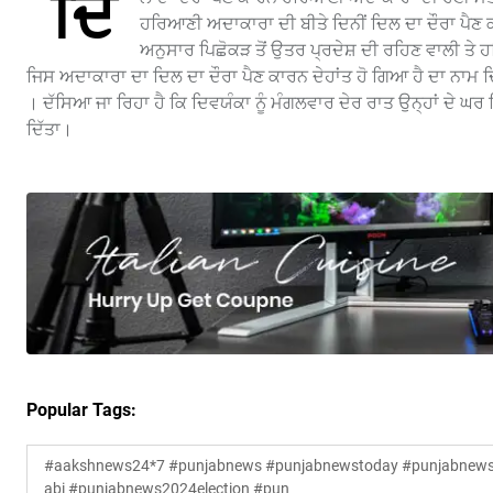
ਦਿ
ਹਰਿਆਣੀ ਅਦਾਕਾਰਾ ਦੀ ਬੀਤੇ ਦਿਨੀਂ ਦਿਲ ਦਾ ਦੌਰਾ ਪੈਣ
ਅਨੁਸਾਰ ਪਿਛੋਕੜ ਤੋਂ ਉਤਰ ਪ੍ਰਦੇਸ਼ ਦੀ ਰਹਿਣ ਵਾਲੀ ਤ
ਜਿਸ ਅਦਾਕਾਰਾ ਦਾ ਦਿਲ ਦਾ ਦੌਰਾ ਪੈਣ ਕਾਰਨ ਦੇਹਾਂਤ ਹੋ ਗਿਆ ਹੈ ਦਾ ਨਾਮ ਦਿ
। ਦੱਸਿਆ ਜਾ ਰਿਹਾ ਹੈ ਕਿ ਦਿਵਯੰਕਾ ਨੂੰ ਮੰਗਲਵਾਰ ਦੇਰ ਰਾਤ ਉਨ੍ਹਾਂ ਦੇ ਘਰ
ਦਿੱਤਾ।
Popular Tags:
#aakshnews24*7 #punjabnews #punjabnewstoday #punjabnewsl
abi #punjabnews2024election #pun