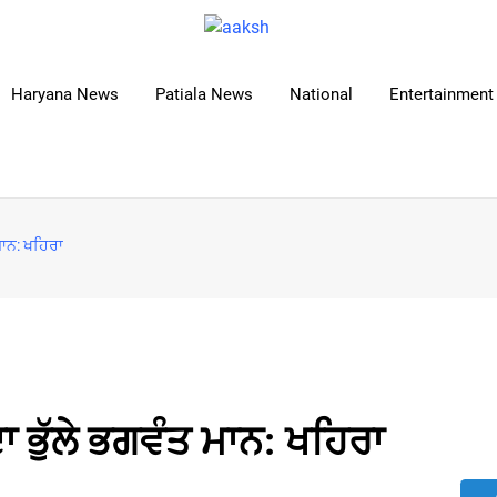
Haryana News
Patiala News
National
Entertainment 
 ਮਾਨ: ਖਹਿਰਾ
ਾ ਭੁੱਲੇ ਭਗਵੰਤ ਮਾਨ: ਖਹਿਰਾ