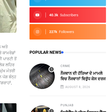
40.3k
Subscribers
227k
Followers
ਲ ਅਤੇ
POPULAR NEWS
 ਕਾਮਰੇਡਾਂ
ੀ ਪਾਰਟੀ ਤੋਂ
 ਲੋਕ ਲਹਿਰ
CRIME
ਮੁੱਖ ਮੰਤਰੀ
ਨੌਜਵਾਨ ਦੀ ਹੱਤਿਆ ਦੇ ਮਾਮਲੇ
 ਪੱਗ ਬੰਨ੍ਹ
ਵਿਚ ਨੌਜਵਾਨਾਂ ਵਿਰੁੱਧ ਕੇਸ ਦਰਜ
ਗਰਾਹਾਂ,
AUGUST 8, 2026
PUNJAB