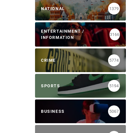
NATIONAL
1379
ENTERTAINMENT /
3166
INFORMATION
CRIME
5774
SPORTS
5194
BUSINESS
5067