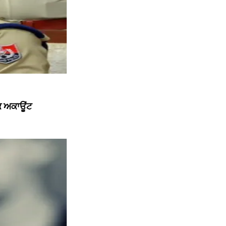
ੱਕ ਅਕਾਊਂਟ