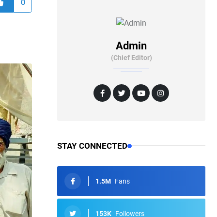
0
Admin
(Chief Editor)
STAY CONNECTED
1.5M
Fans
153K
Followers