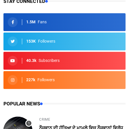
STAY CONNECTED
1.5M
Fans
153K
Followers
40.3k
Subscribers
227k
Followers
POPULAR NEWS
CRIME
ਨੌਜਵਾਨ ਦੀ ਹੱਤਿਆ ਦੇ ਮਾਮਲੇ ਵਿਚ ਨੌਜਵਾਨਾਂ ਵਿਰੁੱਧ