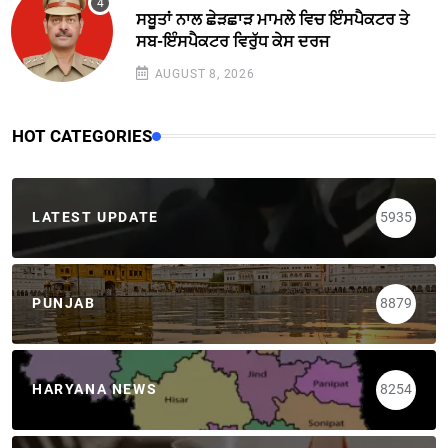
ਸਬੂਤਾਂ ਨਾਲ ਛੇੜਛਾੜ ਮਾਮਲੇ ਵਿਚ ਇੰਸਪੈਕਟਰ ਤੇ
ਸਬ-ਇੰਸਪੈਕਟਰ ਵਿਰੁੱਧ ਕੇਸ ਦਰਜ
AUGUST 8, 2026
HOT CATEGORIES
LATEST UPDATE
5935
PUNJAB
8879
HARYANA NEWS
8254