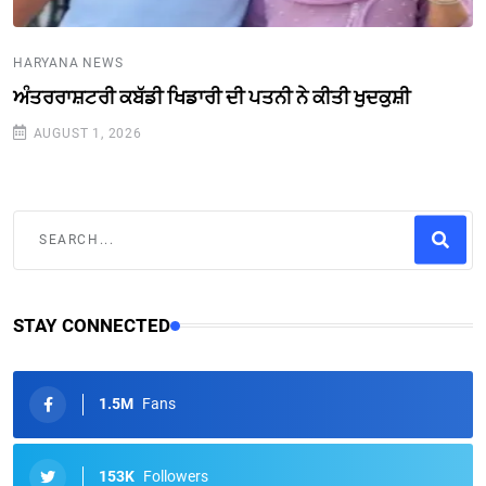
HARYANA NEWS
ਅੰਤਰਰਾਸ਼ਟਰੀ ਕਬੱਡੀ ਖਿਡਾਰੀ ਦੀ ਪਤਨੀ ਨੇ ਕੀਤੀ ਖੁਦਕੁਸ਼ੀ
AUGUST 1, 2026
STAY CONNECTED
1.5M
Fans
153K
Followers