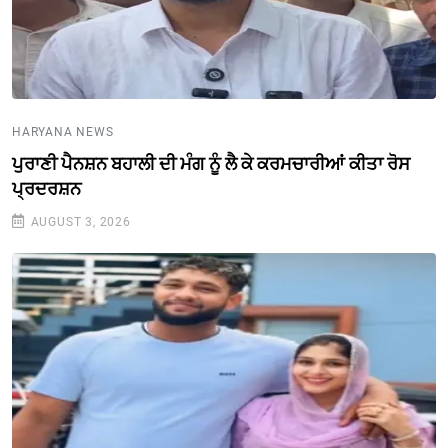
HARYANA NEWS
ਪੁਰਾਣੀ ਪੈਨਸ਼ਨ ਬਹਾਲੀ ਦੀ ਮੰਗ ਨੂੰ ਲੈ ਕੇ ਕਰਮਚਾਰੀਆਂ ਕੀਤਾ ਰੋਸ
ਪ੍ਰਦਰਸ਼ਨ
AUGUST 3, 2026