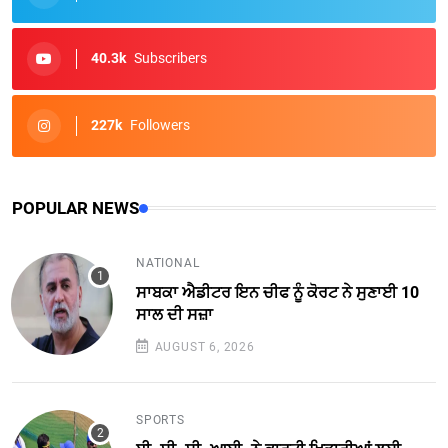
40.3k
Subscribers
227k
Followers
POPULAR NEWS
NATIONAL
ਸਾਬਕਾ ਐਡੀਟਰ ਇਨ ਚੀਫ ਨੂੰ ਕੋਰਟ ਨੇ ਸੁਣਾਈ 10
ਸਾਲ ਦੀ ਸਜ਼ਾ
AUGUST 6, 2026
SPORTS