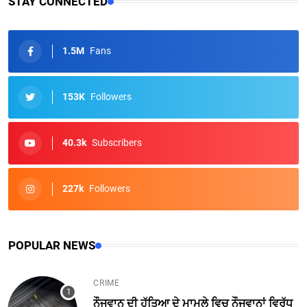
STAY CONNECTED
1.5M
Fans
153K
Followers
40.3k
Subscribers
227k
Followers
POPULAR NEWS
CRIME
ਨੌਜਵਾਨ ਦੀ ਹੱਤਿਆ ਦੇ ਮਾਮਲੇ ਵਿਚ ਨੌਜਵਾਨਾਂ ਵਿਰੁੱਧ