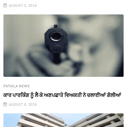
AUGUST 5, 2026
PATIALA NEWS
ਕਾਰ ਪਾਰਕਿੰਗ ਨੂੰ ਲੈ ਕੇ ਅਣਪਛਾਤੇ ਵਿਅਕਤੀ ਨੇ ਚਲਾਈਆਂ ਗੋਲੀਆਂ
AUGUST 4, 2026