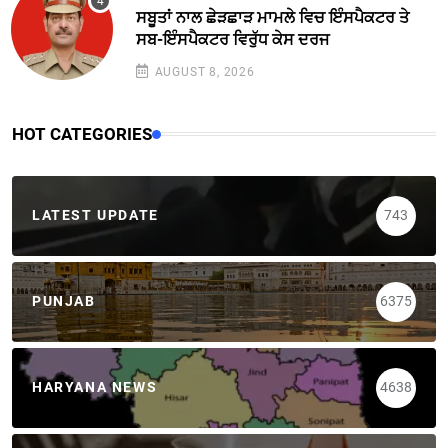
ਸਬੂਤਾਂ ਨਾਲ ਛੇੜਛਾੜ ਮਾਮਲੇ ਵਿਚ ਇੰਸਪੈਕਟਰ ਤੇ
ਸਬ-ਇੰਸਪੈਕਟਰ ਵਿਰੁੱਧ ਕੇਸ ਦਰਜ
AUGUST 8, 2026
HOT CATEGORIES
LATEST UPDATE
743
PUNJAB
6375
HARYANA NEWS
4638