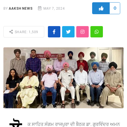
0
BY
AAKSH NEWS
MAY 7, 2024
SHARE: 1,509
ਕ ਸਾਹਿਤ ਸੰਗਮ ਰਾਜਪੁਰਾ ਦੀ ਬੈਠਕ ਡਾ. ਗੁਰਵਿੰਦਰ ਅਮਨ