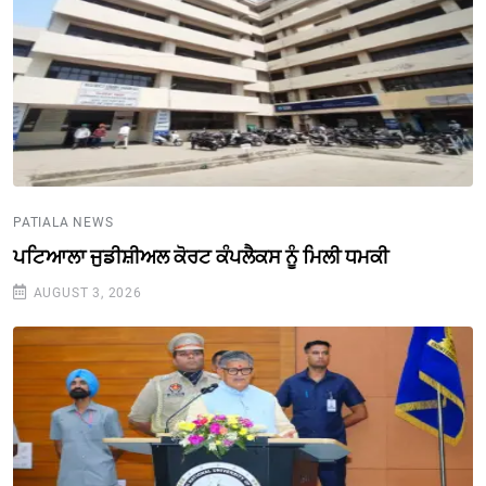
PATIALA NEWS
ਪਟਿਆਲਾ ਜੁਡੀਸ਼ੀਅਲ ਕੋਰਟ ਕੰਪਲੈਕਸ ਨੂੰ ਮਿਲੀ ਧਮਕੀ
AUGUST 3, 2026