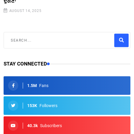
ਦੁੱਗਣਾ
AUGUST 14, 2025
STAY CONNECTED
1.5M
Fans
153K
Followers
40.3k
Subscribers