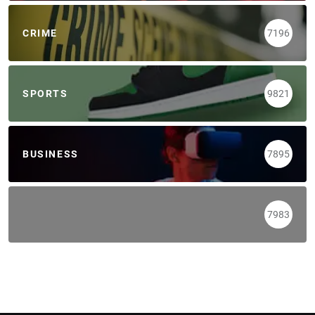
CRIME
7196
SPORTS
9821
BUSINESS
7895
7983