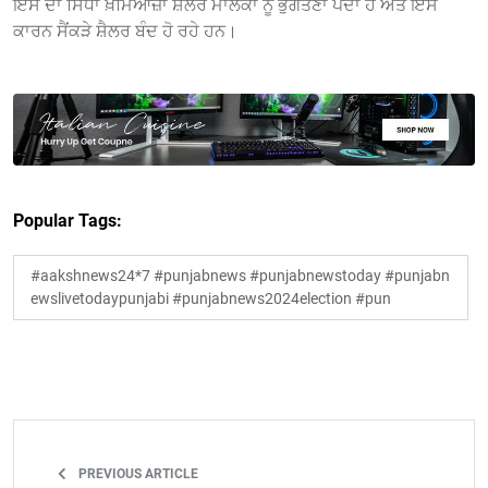
ਇਸ ਦਾ ਸਿੱਧਾ ਖ਼ਮਿਆਜ਼ਾ ਸ਼ੈਲਰ ਮਾਲਕਾਂ ਨੂੰ ਭੁਗਤਣਾ ਪੈਂਦਾ ਹੈ ਅਤੇ ਇਸੇ
ਕਾਰਨ ਸੈਂਕੜੇ ਸ਼ੈਲਰ ਬੰਦ ਹੋ ਰਹੇ ਹਨ।
Popular Tags:
#aakshnews24*7 #punjabnews #punjabnewstoday #punjabn
ewslivetodaypunjabi #punjabnews2024election #pun
PREVIOUS ARTICLE